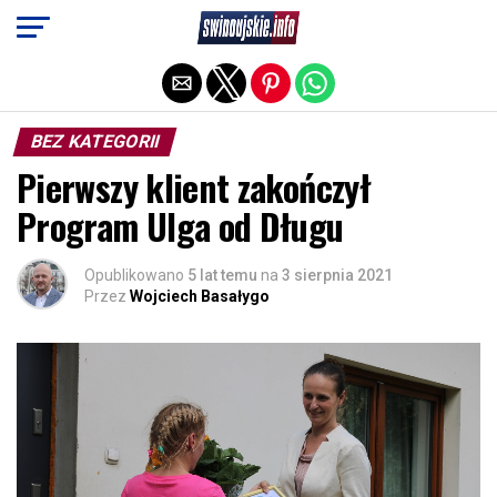
Exit mobile version
BEZ KATEGORII
Pierwszy klient zakończył
Program Ulga od Długu
Opublikowano
5 lat temu
na
3 sierpnia 2021
Przez
Wojciech Basałygo