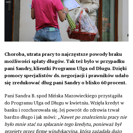
Choroba, utrata pracy to najczęstsze powody braku
możliwości spłaty długów. Tak też było w przypadku
pani Sandry, klientki Programu Ulga od Długu. Dzięki
pomocy specjalistów ds. negocjacji i prawników udało
się zredukować dług pani Sandry o blisko 60 procent.
Pani Sandra B. spod Mińska Mazowieckiego przystąpiła
do Programu Ulga od Długu w kwietniu. Wzięła kredyt w
banku i rozchorowała się. Jej powrót do zdrowia trwał
bardzo długo i jak mówi:
„Nawet po znalezieniu pracy nie
było mnie stać na spłacanie tego kredytu, ponieważ był
przejęty przez firmę windykacyjną, która zażądała dużo