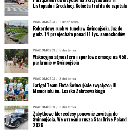
Listopada i Grodzkiej. Kobieta trafiła do szpitala
WIADOMOŚCI
1 dzień temu
Rekordowy ruch w tunelu w Świnoujściu. Już do
godz. 14 przejechało ponad 11 tys. samochodów
WIADOMOŚCI
5 dni temu
Wakacyjna atmosfera i sportowe emocje na 458.
parkrunie w Świnoujściu
WIADOMOŚCI
3 dni temu
Jarigol Team Flota Świnoujście zwycięzcą III
Memoriału im. Leszka Zakrzewskiego
WIADOMOŚCI
3 dni temu
Zabytkowe Mercedesy ponownie zawitają do
Świnoujścia. We wrześniu rusza StarDrive Poland
2026