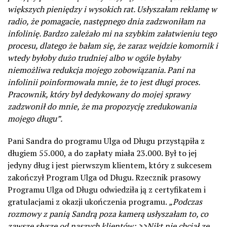
większych pieniędzy i wysokich rat. Usłyszałam reklamę w
radio, że pomagacie, następnego dnia zadzwoniłam na
infolinię. Bardzo zależało mi na szybkim załatwieniu tego
procesu, dlatego że bałam się, że zaraz wejdzie komornik i
wtedy byłoby dużo trudniej albo w ogóle byłaby
niemożliwa redukcja mojego zobowiązania. Pani na
infolinii poinformowała mnie, że to jest długi proces.
Pracownik, który był dedykowany do mojej sprawy
zadzwonił do mnie, że ma propozycję zredukowania
mojego długu”.
Pani Sandra do programu Ulga od Długu przystąpiła z
długiem 55.000, a do zapłaty miała 23.000. Był to jej
jedyny dług i jest pierwszym klientem, który z sukcesem
zakończył Program Ulga od Długu. Rzecznik prasowy
Programu Ulga od Długu odwiedziła ją z certyfikatem i
gratulacjami z okazji ukończenia programu.
„Podczas
rozmowy z panią Sandrą poza kamerą usłyszałam to, co
zawsze słyszę od naszych klientów: >>Nikt nie chciał ze