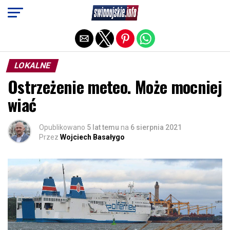
Exit mobile version
LOKALNE
Ostrzeżenie meteo. Może mocniej
wiać
Opublikowano
5 lat temu
na
6 sierpnia 2021
Przez
Wojciech Basałygo