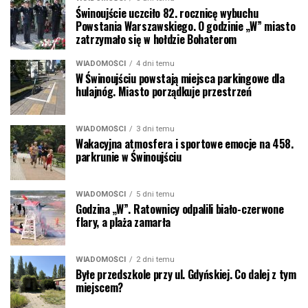
Świnoujście uczciło 82. rocznicę wybuchu
Powstania Warszawskiego. O godzinie „W” miasto
zatrzymało się w hołdzie Bohaterom
WIADOMOŚCI
4 dni temu
W Świnoujściu powstają miejsca parkingowe dla
hulajnóg. Miasto porządkuje przestrzeń
WIADOMOŚCI
3 dni temu
Wakacyjna atmosfera i sportowe emocje na 458.
parkrunie w Świnoujściu
WIADOMOŚCI
5 dni temu
Godzina „W”. Ratownicy odpalili biało-czerwone
flary, a plaża zamarła
WIADOMOŚCI
2 dni temu
Byłe przedszkole przy ul. Gdyńskiej. Co dalej z tym
miejscem?