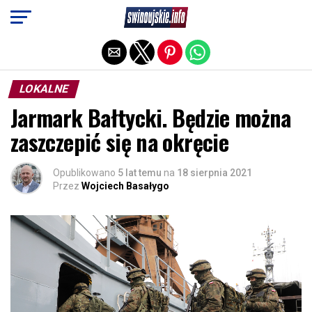
Exit mobile version
LOKALNE
Jarmark Bałtycki. Będzie można
zaszczepić się na okręcie
Opublikowano
5 lat temu
na
18 sierpnia 2021
Przez
Wojciech Basałygo