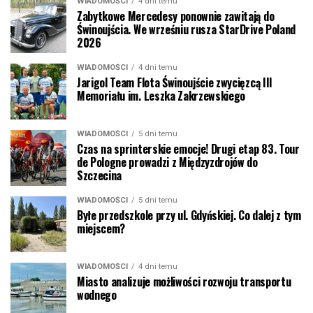
WIADOMOŚCI
4 dni temu
Zabytkowe Mercedesy ponownie zawitają do
Świnoujścia. We wrześniu rusza StarDrive Poland
2026
WIADOMOŚCI
4 dni temu
Jarigol Team Flota Świnoujście zwycięzcą III
Memoriału im. Leszka Zakrzewskiego
WIADOMOŚCI
5 dni temu
Czas na sprinterskie emocje! Drugi etap 83. Tour
de Pologne prowadzi z Międzyzdrojów do
Szczecina
WIADOMOŚCI
5 dni temu
Byłe przedszkole przy ul. Gdyńskiej. Co dalej z tym
miejscem?
WIADOMOŚCI
4 dni temu
Miasto analizuje możliwości rozwoju transportu
wodnego