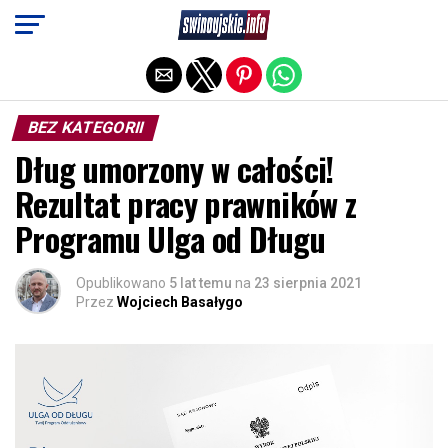
Exit mobile version
BEZ KATEGORII
Dług umorzony w całości!
Rezultat pracy prawników z
Programu Ulga od Długu
Opublikowano
5 lat temu
na
23 sierpnia 2021
Przez
Wojciech Basałygo