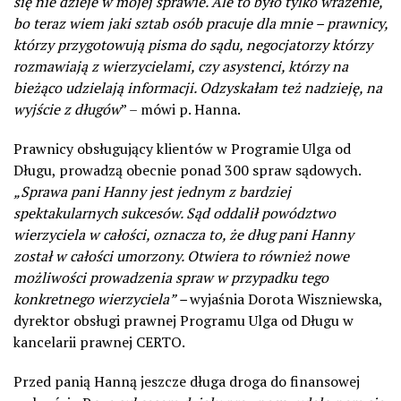
się nie dzieje w mojej sprawie. Ale to było tylko wrażenie,
bo teraz wiem jaki sztab osób pracuje dla mnie – prawnicy,
którzy przygotowują pisma do sądu, negocjatorzy którzy
rozmawiają z wierzycielami, czy asystenci, którzy na
bieżąco udzielają informacji. Odzyskałam też nadzieję, na
wyjście z długów
” – mówi p. Hanna.
Prawnicy obsługujący klientów w Programie Ulga od
Długu, prowadzą obecnie ponad 300 spraw sądowych.
„Sprawa pani Hanny jest jednym z bardziej
spektakularnych sukcesów. Sąd oddalił powództwo
wierzyciela w całości, oznacza to, że dług pani Hanny
został w całości umorzony. Otwiera to również nowe
możliwości prowadzenia spraw w przypadku tego
konkretnego wierzyciela” –
wyjaśnia Dorota Wiszniewska,
dyrektor obsługi prawnej Programu Ulga od Długu w
kancelarii prawnej CERTO.
Przed panią Hanną jeszcze długa droga do finansowej