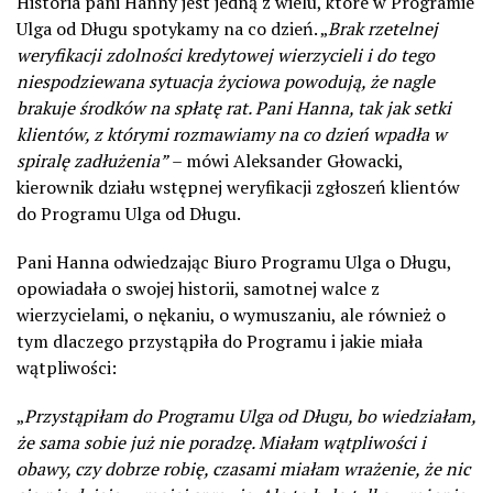
Historia pani Hanny jest jedną z wielu, które w Programie
Ulga od Długu spotykamy na co dzień. „
Brak rzetelnej
weryfikacji zdolności kredytowej wierzycieli i do tego
niespodziewana sytuacja życiowa powodują, że nagle
brakuje środków na spłatę rat. Pani Hanna, tak jak setki
klientów, z którymi rozmawiamy na co dzień wpadła w
spiralę zadłużenia”
– mówi Aleksander Głowacki,
kierownik działu wstępnej weryfikacji zgłoszeń klientów
do Programu Ulga od Długu.
Pani Hanna odwiedzając Biuro Programu Ulga o Długu,
opowiadała o swojej historii, samotnej walce z
wierzycielami, o nękaniu, o wymuszaniu, ale również o
tym dlaczego przystąpiła do Programu i jakie miała
wątpliwości:
„
Przystąpiłam do Programu Ulga od Długu, bo wiedziałam,
że sama sobie już nie poradzę. Miałam wątpliwości i
obawy, czy dobrze robię, czasami miałam wrażenie, że nic