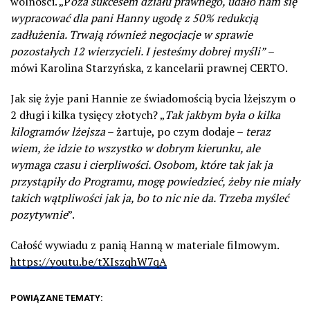
wolności. „P
oza sukcesem działu prawnego, udało nam się
wypracować dla pani Hanny ugodę z 50% redukcją
zadłużenia. Trwają również negocjacje w sprawie
pozostałych 12 wierzycieli. I jesteśmy dobrej myśli”
–
mówi Karolina Starzyńska, z kancelarii prawnej CERTO.
Jak się żyje pani Hannie ze świadomością bycia lżejszym o
2 długi i kilka tysięcy złotych? „
Tak jakbym była o kilka
kilogramów lżejsza
– żartuje, po czym dodaje –
teraz
wiem, że idzie to wszystko w dobrym kierunku, ale
wymaga czasu i cierpliwości. Osobom, które tak jak ja
przystąpiły do Programu, mogę powiedzieć, żeby nie miały
takich wątpliwości jak ja, bo to nic nie da. Trzeba myśleć
pozytywnie
”.
Całość wywiadu z panią Hanną w materiale filmowym.
https://youtu.be/tXIszqhW7qA
POWIĄZANE TEMATY: