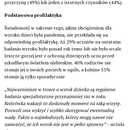
przyczynę (49%) lub jeden z istotnych czynników (44%).
Podstawowa profilaktyka
Świadomość w zakresie tego, jakim obciążeniem dla
wzroku dzieci była pandemia, nie przekłada się na
odpowiednią profilaktykę. Aż 29% uczniów na ostatnim
badaniu wzroku było ponad rok temu lub nie było wcale.
Jeszcze gorzej jest z ochroną dziecięcych oczu przed
szkodliwym światłem niebieskim. 40% rodziców nie
stosuje jej u swoich pociech w ogóle, a kolejne 33%
stosuje ją tylko sporadycznie
„
Najważniejsze w trosce o wzrok dziecka są regularne
badania specjalistyczne przynajmniej raz w roku.
Końcówka wakacji to doskonały moment na taką wizytę.
Pozwoli ona wykryć i szybko skorygować ewentualną
wadę. Także u najmłodszych, którzy mogą nawet nie
zauważyć, że ich wzrok nie jest w pełni sprawny”
– uczula