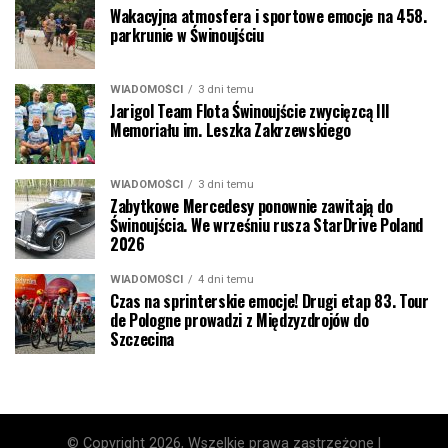
Wakacyjna atmosfera i sportowe emocje na 458.
parkrunie w Świnoujściu
WIADOMOŚCI
3 dni temu
Jarigol Team Flota Świnoujście zwycięzcą III
Memoriału im. Leszka Zakrzewskiego
WIADOMOŚCI
3 dni temu
Zabytkowe Mercedesy ponownie zawitają do
Świnoujścia. We wrześniu rusza StarDrive Poland
2026
WIADOMOŚCI
4 dni temu
Czas na sprinterskie emocje! Drugi etap 83. Tour
de Pologne prowadzi z Międzyzdrojów do
Szczecina
© Copyright 2026, Wszelkie prawa zastrzeżone |