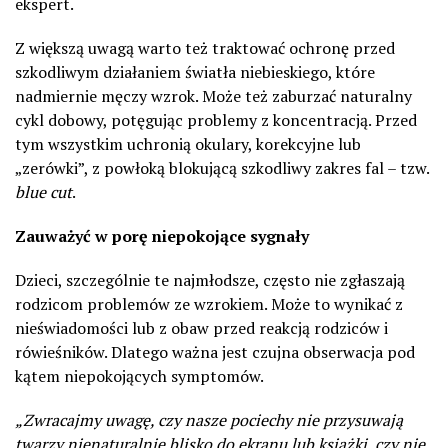
ekspert.
Z większą uwagą warto też traktować ochronę przed
szkodliwym działaniem światła niebieskiego, które
nadmiernie męczy wzrok. Może też zaburzać naturalny
cykl dobowy, potęgując problemy z koncentracją. Przed
tym wszystkim uchronią okulary, korekcyjne lub
„zerówki”, z powłoką blokującą szkodliwy zakres fal – tzw.
blue cut
.
Zauważyć w porę niepokojące sygnały
Dzieci, szczególnie te najmłodsze, często nie zgłaszają
rodzicom problemów ze wzrokiem. Może to wynikać z
nieświadomości lub z obaw przed reakcją rodziców i
rówieśników. Dlatego ważna jest czujna obserwacja pod
kątem niepokojących symptomów.
„Zwracajmy uwagę, czy nasze pociechy nie przysuwają
twarzy nienaturalnie blisko do ekranu lub książki, czy nie