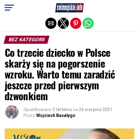
Exit mobile version
BEZ KATEGORII
Co trzecie dziecko w Polsce
skarży się na pogorszenie
wzroku. Warto temu zaradzić
jeszcze przed pierwszym
dzwonkiem
Opublikowano
5 lat temu
na
26 sierpnia 2021
Przez
Wojciech Basałygo