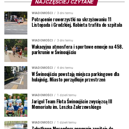
NAJCZĘŚCIEJ CZYTANE
WIADOMOŚCI
3 dni temu
Potrącenie rowerzystki na skrzyżowaniu 11
Listopada i Grodzkiej. Kobieta trafiła do szpitala
WIADOMOŚCI
3 dni temu
Wakacyjna atmosfera i sportowe emocje na 458.
parkrunie w Świnoujściu
WIADOMOŚCI
4 dni temu
W Świnoujściu powstają miejsca parkingowe dla
hulajnóg. Miasto porządkuje przestrzeń
WIADOMOŚCI
1 dzień temu
Jarigol Team Flota Świnoujście zwycięzcą III
Memoriału im. Leszka Zakrzewskiego
WIADOMOŚCI
1 dzień temu
Zabytkowe Mercedesy ponownie zawitają do