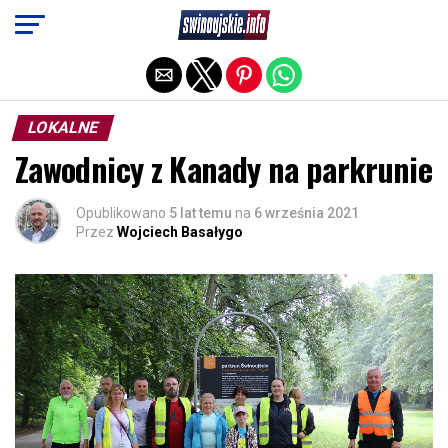
Exit mobile version
LOKALNE
Zawodnicy z Kanady na parkrunie
Opublikowano
5 lat temu
na
6 września 2021
Przez
Wojciech Basałygo