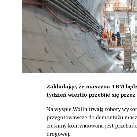
Zakładając, że maszyna TBM będzi
tydzień wiertło przebije się prze
Na wyspie Wolin trwają roboty wyko
przygotowawcze do demontażu maszy
cieśniny kontynuowana jest przebudow
drogowej.