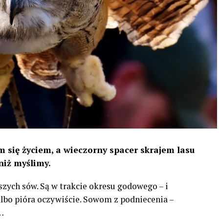
 się życiem, a wieczorny spacer skrajem lasu
niż myślimy.
szych sów. Są w trakcie okresu godowego – i
 albo pióra oczywiście. Sowom z podniecenia –
…