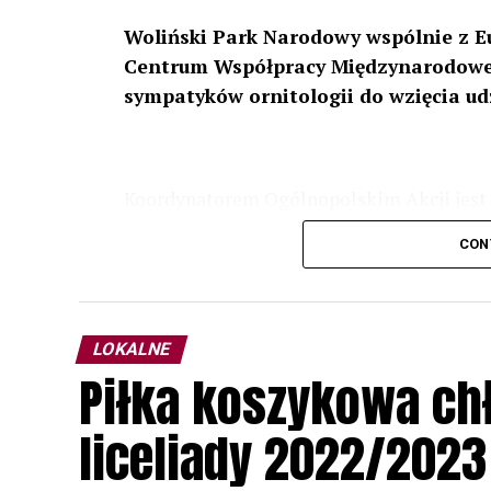
Woliński Park Narodowy wspólnie z E
Centrum Współpracy Międzynarodowej
sympatyków ornitologii do wzięcia ud
Koordynatorem Ogólnopolskim Akcji jest 
odbędzie się w dniach
24 i 25 lutego 202
CON
plakacie. W programie m. in. prelekcja o b
przyrodnicze o sowach, nasłuchiwania só
parku.
LOKALNE
Wszystkich uczestników zapraszamy do ud
Piłka koszykowa c
rozpoznawanie głosów sów i wymianę dośw
zapisy.
liceliady 2022/2023