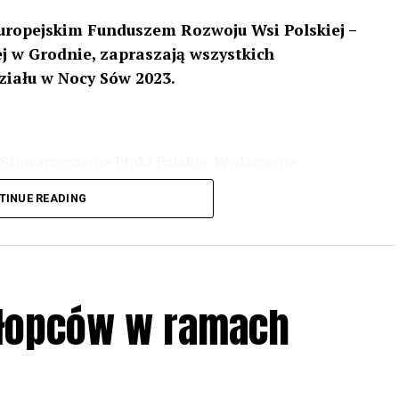
uropejskim Funduszem Rozwoju Wsi Polskiej –
 w Grodnie, zapraszają wszystkich
ziału w Nocy Sów 2023.
Stowarzyszenie Ptaki Polskie. Wydarzenie
3 r
. wg harmonogramu przedstawionego na
TINUE READING
iologii i zwyczajach sów, wystawy, quizy
w w terenie – w wybranych punktach terenowych
ziału w Akcji, włączenia się w aktywne
hłopców w ramach
iadczeń przy grillu.
Na wydarzenie obowiązują