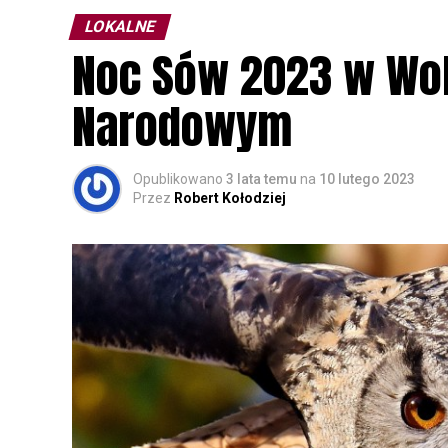
LOKALNE
Noc Sów 2023 w Wo
Narodowym
Opublikowano
3 lata temu
na
10 lutego 2023
Przez
Robert Kołodziej