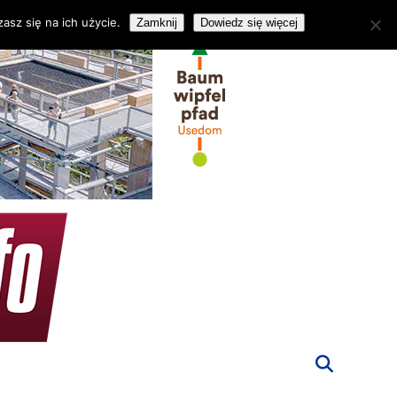
asz się na ich użycie.
Zamknij
Dowiedz się więcej