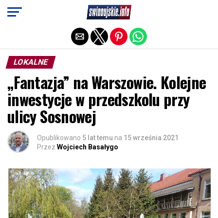
Exit mobile version
LOKALNE
„Fantazja” na Warszowie. Kolejne
inwestycje w przedszkolu przy
ulicy Sosnowej
Opublikowano
5 lat temu
na
15 września 2021
Przez
Wojciech Basałygo