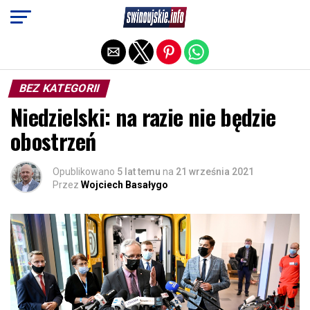
Exit mobile version
BEZ KATEGORII
Niedzielski: na razie nie będzie
obostrzeń
Opublikowano
5 lat temu
na
21 września 2021
Przez
Wojciech Basałygo