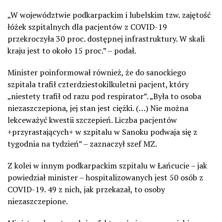
„W województwie podkarpackim i lubelskim tzw. zajętość
łóżek szpitalnych dla pacjentów z COVID-19
przekroczyła 30 proc. dostępnej infrastruktury. W skali
kraju jest to około 15 proc.” – podał.
Minister poinformował również, że do sanockiego
szpitala trafił czterdziestokilkuletni pacjent, który
„niestety trafił od razu pod respirator”. „Była to osoba
niezaszczepiona, jej stan jest ciężki. (…) Nie można
lekceważyć kwestii szczepień. Liczba pacjentów
+przyrastających+ w szpitalu w Sanoku podwaja się z
tygodnia na tydzień” – zaznaczył szef MZ.
Z kolei w innym podkarpackim szpitalu w Łańcucie – jak
powiedział minister – hospitalizowanych jest 50 osób z
COVID-19. 49 z nich, jak przekazał, to osoby
niezaszczepione.