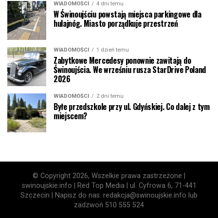
WIADOMOŚCI
4 dni temu
W Świnoujściu powstają miejsca parkingowe dla
hulajnóg. Miasto porządkuje przestrzeń
WIADOMOŚCI
1 dzień temu
Zabytkowe Mercedesy ponownie zawitają do
Świnoujścia. We wrześniu rusza StarDrive Poland
2026
WIADOMOŚCI
2 dni temu
Byłe przedszkole przy ul. Gdyńskiej. Co dalej z tym
miejscem?
© Copyright 2026, Wszelkie prawa zastrzeżone |
swinoujskie.info | Red Top Media | ul. Cyfrowa 6, 71-441
Szczecin | Napisz do nas: redakcja@swinoujskie.info lub
zadzwoń 510 555 524