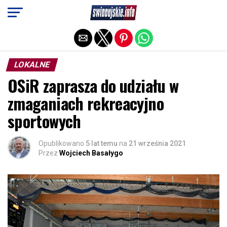
Exit mobile version
LOKALNE
OSiR zaprasza do udziału w
zmaganiach rekreacyjno
sportowych
Opublikowano
5 lat temu
na
21 września 2021
Przez
Wojciech Basałygo