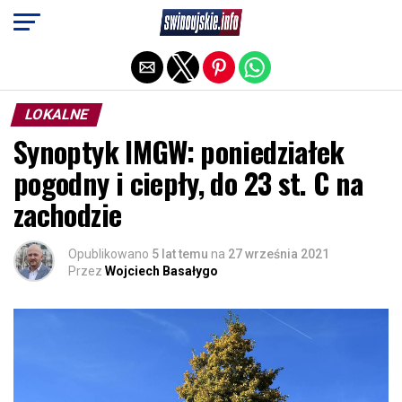
Exit mobile version
LOKALNE
Synoptyk IMGW: poniedziałek
pogodny i ciepły, do 23 st. C na
zachodzie
Opublikowano
5 lat temu
na
27 września 2021
Przez
Wojciech Basałygo