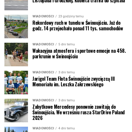
Listopada i Grodzkiej. Kobieta trafiła do szpitala
WIADOMOŚCI
23 godziny temu
Rekordowy ruch w tunelu w Świnoujściu. Już do
godz. 14 przejechało ponad 11 tys. samochodów
WIADOMOŚCI
5 dni temu
Wakacyjna atmosfera i sportowe emocje na 458.
parkrunie w Świnoujściu
WIADOMOŚCI
3 dni temu
Jarigol Team Flota Świnoujście zwycięzcą III
Memoriału im. Leszka Zakrzewskiego
WIADOMOŚCI
3 dni temu
Zabytkowe Mercedesy ponownie zawitają do
Świnoujścia. We wrześniu rusza StarDrive Poland
2026
WIADOMOŚCI
4 dni temu