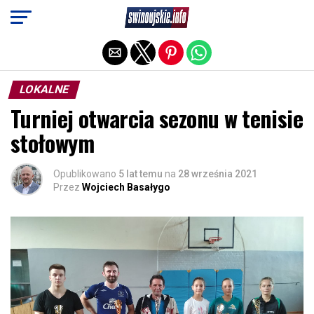
Exit mobile version
LOKALNE
Turniej otwarcia sezonu w tenisie
stołowym
Opublikowano
5 lat temu
na
28 września 2021
Przez
Wojciech Basałygo