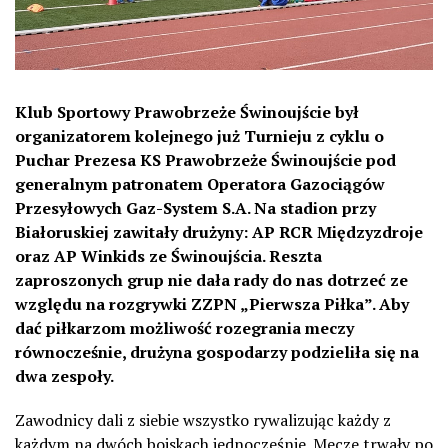
Klub Sportowy Prawobrzeże Świnoujście był
organizatorem kolejnego już Turnieju z cyklu o
Puchar Prezesa KS Prawobrzeże Świnoujście pod
generalnym patronatem Operatora Gazociągów
Przesyłowych Gaz-System S.A. Na stadion przy
Białoruskiej zawitały drużyny: AP RCR Międzyzdroje
oraz AP Winkids ze Świnoujścia. Reszta
zaproszonych grup nie dała rady do nas dotrzeć ze
względu na rozgrywki ZZPN „Pierwsza Piłka”. Aby
dać piłkarzom możliwość rozegrania meczy
równocześnie, drużyna gospodarzy podzieliła się na
dwa zespoły.
Zawodnicy dali z siebie wszystko rywalizując każdy z
każdym na dwóch boiskach jednocześnie. Mecze trwały po