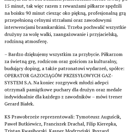
15 minut, tak więc razem z rewanżami piłkarze spędzili
na boisku 90 minut ciesząc oko piękną, profesjonalną grą
przepełnioną celnymi strzałami oraz zawodowymi
interwencjami bramkarskimi. Trzeba pochwalić wszystkie
drużyny za wolę walki, zaangażowanie i przyjacielską,
rodzinną atmosferę.
– Bardzo dziękujemy wszystkim za przybycie. Piłkarzom
za świetną grę, rodzicom oraz gościom za kulturalny,
budujący doping, a także patronatowi wydarzeń, spółce:
OPERATOR GAZOCIĄGÓW PRZESYŁOWYCH GAZ-
SYSTEM S.A. Na koniec rozgrywek młodzi adepci
otrzymali pamiątkowe puchary dla drużyn oraz medale
indywidualnie dla każdego z zawodników – mówi trener
Gerard Białek.
KS Prawobrzeże reprezentowali: Tymoteusz Auguścik,
Paweł Butkiewicz, Franciszek Drachal, Filip Kierepka,
Tristan Kwasiborski, Kasper Modrzyński, Ryszard