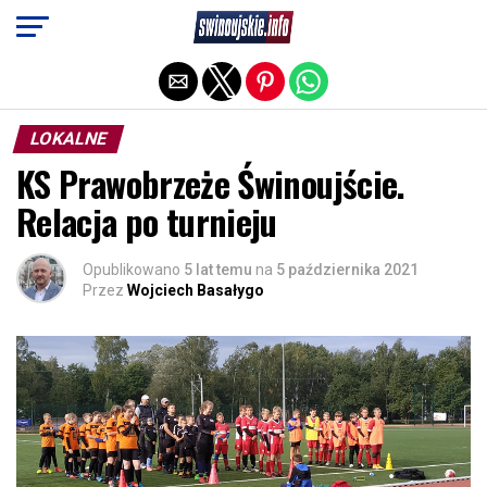
Exit mobile version
LOKALNE
KS Prawobrzeże Świnoujście.
Relacja po turnieju
Opublikowano
5 lat temu
na
5 października 2021
Przez
Wojciech Basałygo