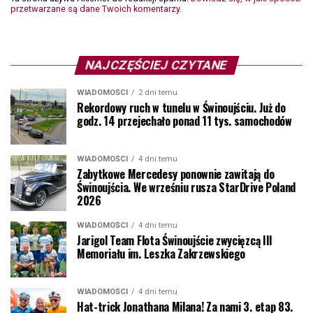
przetwarzane są dane Twoich komentarzy.
NAJCZĘŚCIEJ CZYTANE
WIADOMOŚCI
2 dni temu
Rekordowy ruch w tunelu w Świnoujściu. Już do
godz. 14 przejechało ponad 11 tys. samochodów
WIADOMOŚCI
4 dni temu
Zabytkowe Mercedesy ponownie zawitają do
Świnoujścia. We wrześniu rusza StarDrive Poland
2026
WIADOMOŚCI
4 dni temu
Jarigol Team Flota Świnoujście zwycięzcą III
Memoriału im. Leszka Zakrzewskiego
WIADOMOŚCI
4 dni temu
Hat-trick Jonathana Milana! Za nami 3. etap 83.