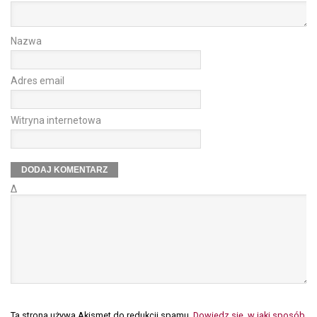
Nazwa
Adres email
Witryna internetowa
Δ
Ta strona używa Akismet do redukcji spamu.
Dowiedz się, w jaki sposób