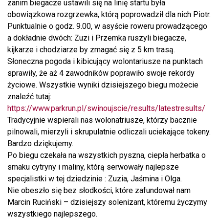
zanim biegacze ustawili się na linię startu była
obowiązkowa rozgrzewka, którą poprowadził dla nich Piotr.
Punktualnie o godz. 9.00, w asyście roweru prowadzącego
a dokładnie dwóch: Zuzi i Przemka ruszyli biegacze,
kijkarze i chodziarze by zmagać się z 5 km trasą.
Słoneczna pogoda i kibicujący wolontariusze na punktach
sprawiły, że aż 4 zawodników poprawiło swoje rekordy
życiowe. Wszystkie wyniki dzisiejszego biegu możecie
znaleźć tutaj:
https://www.parkrun.pl/swinoujscie/results/latestresults/
Tradycyjnie wspierali nas wolonatriusze, którzy bacznie
pilnowali, mierzyli i skrupulatnie odliczali uciekające tokeny.
Bardzo dziękujemy.
Po biegu czekała na wszystkich pyszna, ciepła herbatka o
smaku cytryny i maliny, którą serwowały najlepsze
specjalistki w tej dziedzinie : Zuzia, Jaśmina i Olga.
Nie obeszło się bez słodkości, które zafundował nam
Marcin Ruciński – dzisiejszy solenizant, któremu życzymy
wszystkiego najlepszego.