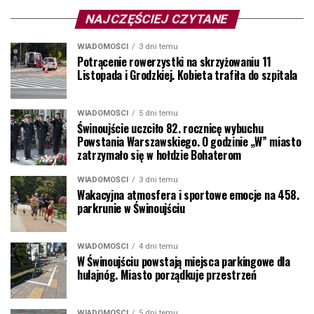
NAJCZĘŚCIEJ CZYTANE
WIADOMOŚCI
3 dni temu
Potrącenie rowerzystki na skrzyżowaniu 11
Listopada i Grodzkiej. Kobieta trafiła do szpitala
WIADOMOŚCI
5 dni temu
Świnoujście uczciło 82. rocznicę wybuchu
Powstania Warszawskiego. O godzinie „W” miasto
zatrzymało się w hołdzie Bohaterom
WIADOMOŚCI
3 dni temu
Wakacyjna atmosfera i sportowe emocje na 458.
parkrunie w Świnoujściu
WIADOMOŚCI
4 dni temu
W Świnoujściu powstają miejsca parkingowe dla
hulajnóg. Miasto porządkuje przestrzeń
WIADOMOŚCI
5 dni temu