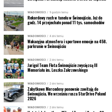
WIADOMOŚCI
9 godzin temu
Rekordowy ruch w tunelu w Świnoujściu. Już do
godz. 14 przejechało ponad 11 tys. samochodów
WIADOMOŚCI
4 dni temu
Wakacyjna atmosfera i sportowe emocje na 458.
parkrunie w Świnoujściu
WIADOMOŚCI
2 dni temu
Jarigol Team Flota Świnoujście zwycięzcą III
Memoriału im. Leszka Zakrzewskiego
WIADOMOŚCI
2 dni temu
Zabytkowe Mercedesy ponownie zawitają do
Świnoujścia. We wrześniu rusza StarDrive Poland
2026
WIADOMOŚCI
2 dni temu