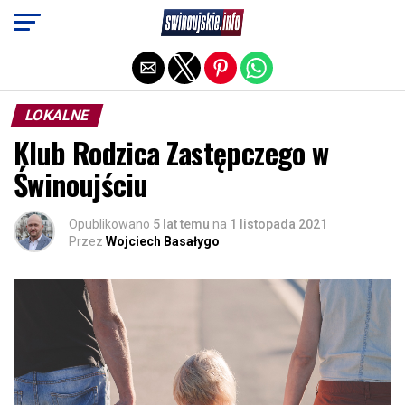
Exit mobile version
LOKALNE
Klub Rodzica Zastępczego w
Świnoujściu
Opublikowano
5 lat temu
na
1 listopada 2021
Przez
Wojciech Basałygo