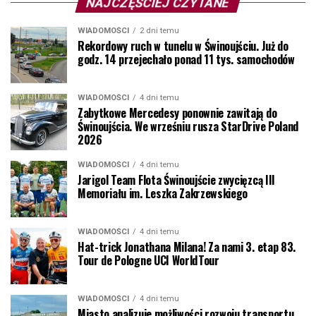
NAJCZĘŚCIEJ CZYTANE
WIADOMOŚCI
2 dni temu
Rekordowy ruch w tunelu w Świnoujściu. Już do
godz. 14 przejechało ponad 11 tys. samochodów
WIADOMOŚCI
4 dni temu
Zabytkowe Mercedesy ponownie zawitają do
Świnoujścia. We wrześniu rusza StarDrive Poland
2026
WIADOMOŚCI
4 dni temu
Jarigol Team Flota Świnoujście zwycięzcą III
Memoriału im. Leszka Zakrzewskiego
WIADOMOŚCI
4 dni temu
Hat-trick Jonathana Milana! Za nami 3. etap 83.
Tour de Pologne UCI WorldTour
WIADOMOŚCI
4 dni temu
Miasto analizuje możliwości rozwoju transportu