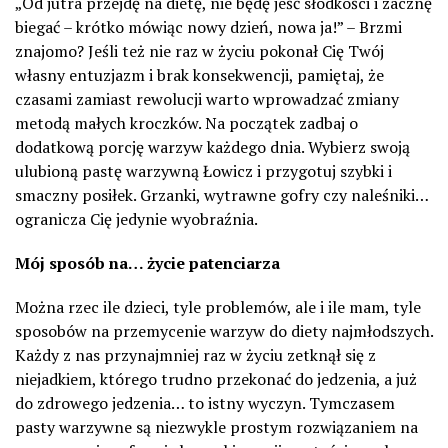
„Od jutra przejdę na dietę, nie będę jeść słodkości i zacznę
biegać – krótko mówiąc nowy dzień, nowa ja!” – Brzmi
znajomo? Jeśli też nie raz w życiu pokonał Cię Twój
własny entuzjazm i brak konsekwencji, pamiętaj, że
czasami zamiast rewolucji warto wprowadzać zmiany
metodą małych kroczków. Na początek zadbaj o
dodatkową porcję warzyw każdego dnia. Wybierz swoją
ulubioną pastę warzywną Łowicz i przygotuj szybki i
smaczny posiłek. Grzanki, wytrawne gofry czy naleśniki…
ogranicza Cię jedynie wyobraźnia.
Mój sposób na… życie patenciarza
Można rzec ile dzieci, tyle problemów, ale i ile mam, tyle
sposobów na przemycenie warzyw do diety najmłodszych.
Każdy z nas przynajmniej raz w życiu zetknął się z
niejadkiem, którego trudno przekonać do jedzenia, a już
do zdrowego jedzenia… to istny wyczyn. Tymczasem
pasty warzywne są niezwykle prostym rozwiązaniem na