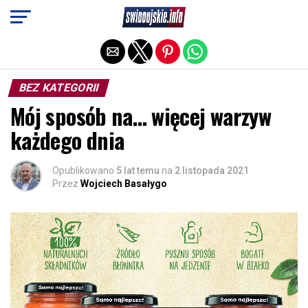
Exit mobile version
BEZ KATEGORII
Mój sposób na… więcej warzyw
każdego dnia
Opublikowano
5 lat temu
na
2 listopada 2021
Przez
Wojciech Basałygo