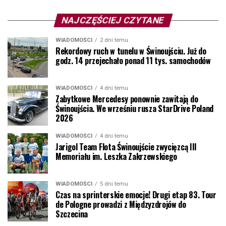
NAJCZĘŚCIEJ CZYTANE
WIADOMOŚCI
2 dni temu
Rekordowy ruch w tunelu w Świnoujściu. Już do
godz. 14 przejechało ponad 11 tys. samochodów
WIADOMOŚCI
4 dni temu
Zabytkowe Mercedesy ponownie zawitają do
Świnoujścia. We wrześniu rusza StarDrive Poland
2026
WIADOMOŚCI
4 dni temu
Jarigol Team Flota Świnoujście zwycięzcą III
Memoriału im. Leszka Zakrzewskiego
WIADOMOŚCI
5 dni temu
Czas na sprinterskie emocje! Drugi etap 83. Tour
de Pologne prowadzi z Międzyzdrojów do
Szczecina