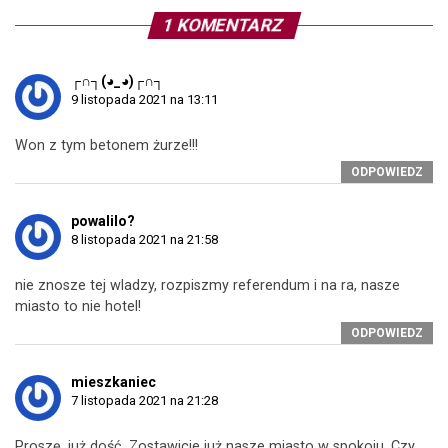
1 KOMENTARZ
┌∩┐(◕_◕)┌∩┐
9 listopada 2021 na 13:11
Won z tym betonem żurze!!!
ODPOWIEDZ
powalilo?
8 listopada 2021 na 21:58
nie znosze tej wladzy, rozpiszmy referendum i na ra, nasze
miasto to nie hotel!
ODPOWIEDZ
mieszkaniec
7 listopada 2021 na 21:28
Proszę, już dość. Zostawicie już nasze miasto w spokoju. Czy