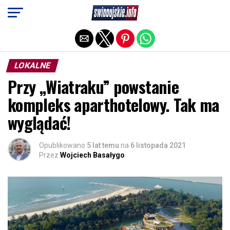
Exit mobile version
LOKALNE
Przy „Wiatraku” powstanie
kompleks aparthotelowy. Tak ma
wyglądać!
Opublikowano
5 lat temu
na
6 listopada 2021
Przez
Wojciech Basałygo