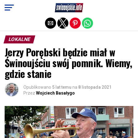
Exit mobile version
LOKALNE
Jerzy Porębski będzie miał w
Świnoujściu swój pomnik. Wiemy,
gdzie stanie
Opublikowano
5 lat temu
na
8 listopada 2021
Przez
Wojciech Basałygo