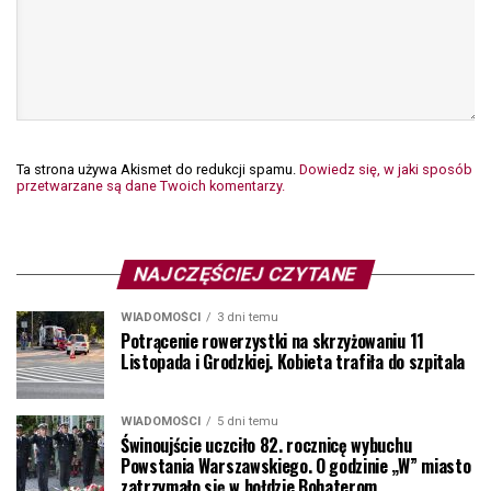
Ta strona używa Akismet do redukcji spamu.
Dowiedz się, w jaki sposób
przetwarzane są dane Twoich komentarzy.
NAJCZĘŚCIEJ CZYTANE
WIADOMOŚCI
3 dni temu
Potrącenie rowerzystki na skrzyżowaniu 11
Listopada i Grodzkiej. Kobieta trafiła do szpitala
WIADOMOŚCI
5 dni temu
Świnoujście uczciło 82. rocznicę wybuchu
Powstania Warszawskiego. O godzinie „W” miasto
zatrzymało się w hołdzie Bohaterom