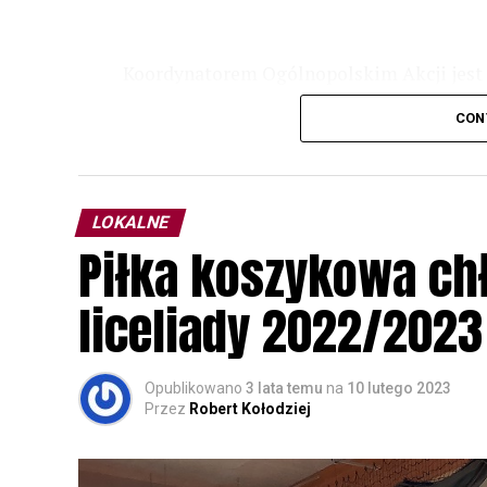
Koordynatorem Ogólnopolskim Akcji jest 
odbędzie się w dniach
24 i 25 lutego 202
CON
plakacie. W programie m. in. prelekcja o b
przyrodnicze o sowach, nasłuchiwania só
parku.
LOKALNE
Wszystkich uczestników zapraszamy do ud
Piłka koszykowa c
rozpoznawanie głosów sów i wymianę dośw
zapisy.
liceliady 2022/2023
Opublikowano
3 lata temu
na
10 lutego 2023
Przez
Robert Kołodziej