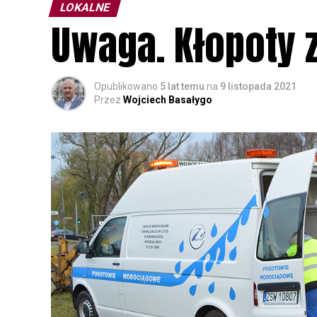
LOKALNE
Uwaga. Kłopoty 
Opublikowano
5 lat temu
na
9 listopada 2021
Przez
Wojciech Basałygo