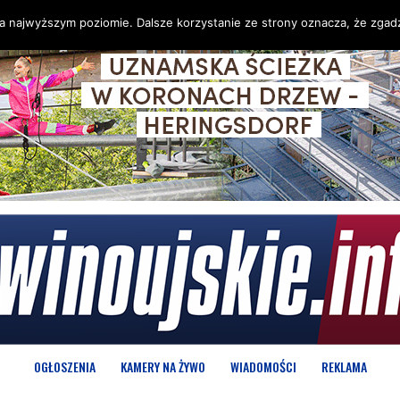
na najwyższym poziomie. Dalsze korzystanie ze strony oznacza, że zgadz
OGŁOSZENIA
KAMERY NA ŻYWO
WIADOMOŚCI
REKLAMA