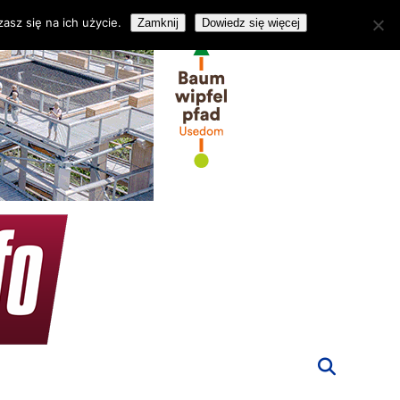
asz się na ich użycie.
Zamknij
Dowiedz się więcej