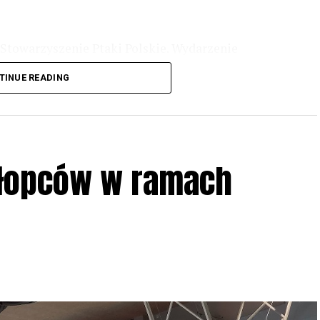
Stowarzyszenie Ptaki Polskie. Wydarzenie
3 r
. wg harmonogramu przedstawionego na
TINUE READING
iologii i zwyczajach sów, wystawy, quizy
w w terenie – w wybranych punktach terenowych
ziału w Akcji, włączenia się w aktywne
hłopców w ramach
iadczeń przy grillu.
Na wydarzenie obowiązują