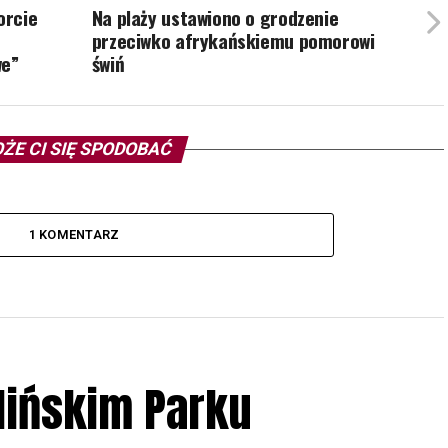
orcie
Na plaży ustawiono o grodzenie
przeciwko afrykańskiemu pomorowi
we”
świń
ŻE CI SIĘ SPODOBAĆ
1 KOMENTARZ
lińskim Parku