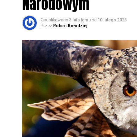
Narodowym
Opublikowano
3 lata temu
na
10 lutego 2023
Przez
Robert Kołodziej