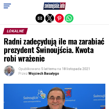
Exit mobile version
LOKALNE
Radni zadecydują ile ma zarabiać
prezydent Świnoujścia. Kwota
robi wrażenie
Opublikowano
5 lat temu
na
18 listopada 2021
Przez
Wojciech Basałygo