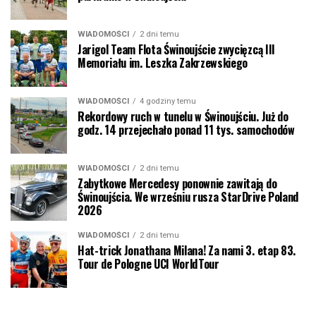
WIADOMOŚCI
2 dni temu
Jarigol Team Flota Świnoujście zwycięzcą III
Memoriału im. Leszka Zakrzewskiego
WIADOMOŚCI
4 godziny temu
Rekordowy ruch w tunelu w Świnoujściu. Już do
godz. 14 przejechało ponad 11 tys. samochodów
WIADOMOŚCI
2 dni temu
Zabytkowe Mercedesy ponownie zawitają do
Świnoujścia. We wrześniu rusza StarDrive Poland
2026
WIADOMOŚCI
2 dni temu
Hat-trick Jonathana Milana! Za nami 3. etap 83.
Tour de Pologne UCI WorldTour