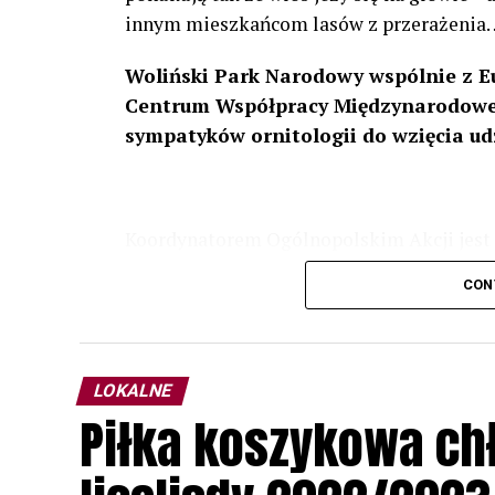
innym mieszkańcom lasów z przerażenia
Woliński Park Narodowy wspólnie z E
Centrum Współpracy Międzynarodowej
sympatyków ornitologii do wzięcia ud
Koordynatorem Ogólnopolskim Akcji jest 
odbędzie się w dniach
24 i 25 lutego 202
CON
plakacie. W programie m. in. prelekcja o b
przyrodnicze o sowach, nasłuchiwania só
parku.
LOKALNE
Wszystkich uczestników zapraszamy do ud
Piłka koszykowa c
rozpoznawanie głosów sów i wymianę dośw
zapisy.