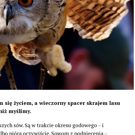
 się życiem, a wieczorny spacer skrajem lasu
niż myślimy.
szych sów. Są w trakcie okresu godowego – i
 albo pióra oczywiście. Sowom z podniecenia –