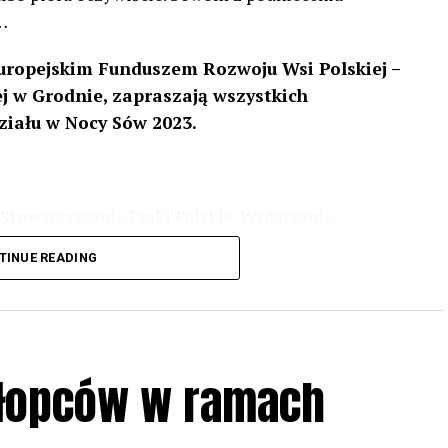
…
uropejskim Funduszem Rozwoju Wsi Polskiej –
 w Grodnie, zapraszają wszystkich
ziału w Nocy Sów 2023.
Stowarzyszenie Ptaki Polskie. Wydarzenie
3 r
. wg harmonogramu przedstawionego na
TINUE READING
iologii i zwyczajach sów, wystawy, quizy
w w terenie – w wybranych punktach terenowych
ziału w Akcji, włączenia się w aktywne
hłopców w ramach
iadczeń przy grillu.
Na wydarzenie obowiązują