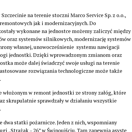
zczecinie na terenie stoczni Marco Service Sp. z o.o.,
remontowych jak i modernizacyjnych. Do
zostały wykonane na jednostce możemy zaliczyć między
ów oraz systemów silnikowych, modernizację systemów
hrony własnej, unowocześnienie
systemu nawigacji
łogi jednostki. Dzięki wprowadzonym zmianom oraz
nostka może dalej świadczyć swoje usługi na terenie
 zastosowane rozwiązania technologiczne może także
.
 włożonym w remont jednostki ze strony załóg, które
z skrupulatnie sprawdzały w działaniu wszystkie
.
e dwa statki pożarnicze. Jeden z nich, wspomniany
rugi „Strażak – 26” w Świnoujściu. Tam zapewnia asystę