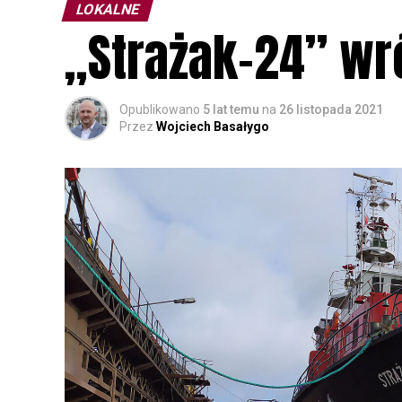
LOKALNE
„Strażak-24” wr
Opublikowano
5 lat temu
na
26 listopada 2021
Przez
Wojciech Basałygo