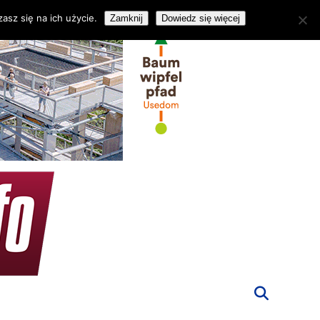
asz się na ich użycie.
Zamknij
Dowiedz się więcej