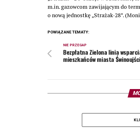
m.in. gazowcom zawijającym do termi
o nową jednostkę „Strażak-28”. (Mo
POWIĄZANE TEMATY:
NIE PRZEGAP
Bezpłatna Zielona linia wsparci
mieszkańców miasta Świnoujśc
MO
KL