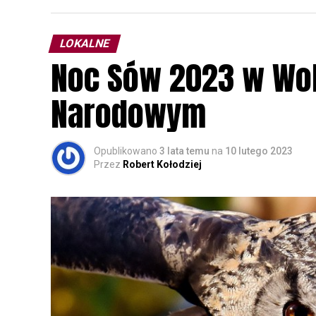
LOKALNE
Noc Sów 2023 w Wo
Narodowym
Opublikowano
3 lata temu
na
10 lutego 2023
Przez
Robert Kołodziej