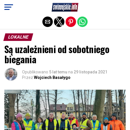
Exit mobile version
LOKALNE
Są uzależnieni od sobotniego
biegania
Opublikowano
5 lat temu
na
29 listopada 2021
Przez
Wojciech Basałygo