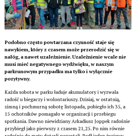
Podobno często powtarzana czynność staje się
nawykiem, który z czasem może przerodzić się w
nałóg, a nawet uzależnienie. Uzależnienie wcale nie
musi mieć negatywnego wydźwięku, w naszym
parkrunowym przypadku ma tylko i wyłącznie
pozytywny.
Każda sobota w parku ładuje akumulatory i wyzwala
radość u biegaczy i wolontariuszy. Dzisiaj, w ostatnią,
zimną i pochmurną sobotę listopada, pobiegło ich 35, a
15 ochotników pomagało w organizacji i przebiegu
spotkania. Dawno niewidziany Arkadiusz Joppek radośnie
przybiegł jako pierwszy z czasem 21,25. Po nim równie
radośnie do mety dotarli pozostali. Padł jeden życiowy