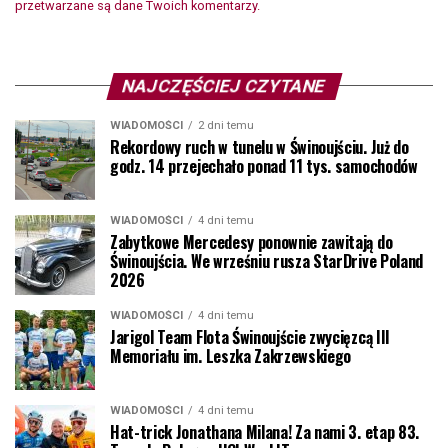
przetwarzane są dane Twoich komentarzy.
NAJCZĘŚCIEJ CZYTANE
WIADOMOŚCI
2 dni temu
Rekordowy ruch w tunelu w Świnoujściu. Już do
godz. 14 przejechało ponad 11 tys. samochodów
WIADOMOŚCI
4 dni temu
Zabytkowe Mercedesy ponownie zawitają do
Świnoujścia. We wrześniu rusza StarDrive Poland
2026
WIADOMOŚCI
4 dni temu
Jarigol Team Flota Świnoujście zwycięzcą III
Memoriału im. Leszka Zakrzewskiego
WIADOMOŚCI
4 dni temu
Hat-trick Jonathana Milana! Za nami 3. etap 83.