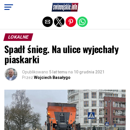
Exit mobile version
LOKALNE
Spadł śnieg. Na ulice wyjechały
piaskarki
Opublikowano
5 lat temu
na
10 grudnia 2021
Przez
Wojciech Basałygo