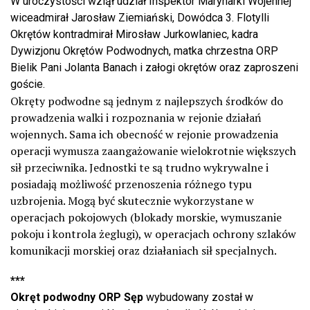
W uroczystości wziął udział Inspektor Marynarki Wojennej
wiceadmirał Jarosław Ziemiański, Dowódca 3. Flotylli
Okrętów kontradmirał Mirosław Jurkowlaniec, kadra
Dywizjonu Okrętów Podwodnych, matka chrzestna ORP
Bielik Pani Jolanta Banach i załogi okrętów oraz zaproszeni
goście.
Okręty podwodne są jednym z najlepszych środków do
prowadzenia walki i rozpoznania w rejonie działań
wojennych. Sama ich obecność w rejonie prowadzenia
operacji wymusza zaangażowanie wielokrotnie większych
sił przeciwnika. Jednostki te są trudno wykrywalne i
posiadają możliwość przenoszenia różnego typu
uzbrojenia. Mogą być skutecznie wykorzystane w
operacjach pokojowych (blokady morskie, wymuszanie
pokoju i kontrola żeglugi), w operacjach ochrony szlaków
komunikacji morskiej oraz działaniach sił specjalnych.
***
Okręt podwodny ORP Sęp
wybudowany został w