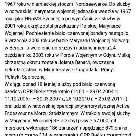
1967 roku w niemieckiej stoczni Nordseewerke. Do służby
w norweskiej marynarce wojennej jednostka weszła w 1967
roku jako HNoMS Svenner, a po wycofaniu ze służby w
2001 roku, okręt został przekazany Polskiej Marynarce
Wojennej. Podniesienie biało-czerwonej bandery nastąpiło
8 września 2003 roku w bazie Marynarki Wojennej Norwegii
w Bergen, a wcielenie do służby i nadanie imienia 24
października 2003 roku w Porcie Wojennym w Gdyni. Matką
chrzestną okrętu została Jolanta Banach, ówczesna
sekretarz stanu w Ministerstwie Gospodarki, Pracy i
Polityki Społecznej.
W ciągu ponad 18 letniej służby pod biało-czerwoną
banderą OPR Bielik trzykrotnie (14.01 – 29.04.2004 r.;
11.10.2006 r. – 30.03.2007 r.; 28.10.2010 r. – 25.02.2011 r.)
brał udział w natowskiej operacji antyterrorystycznej Active
Endeavour na Morzu Śródziemnym. W trakcie swojej służby
w Marynarce Wojennej RP przebył prawie 57 000 mil
morskich, wykonując 186 zanurzeń i spędzając 879 dni na
morzu (z czego 334 w zanurzeniu). OPR Bielik uczestniczył