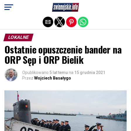
Exit mobile version
LOKALNE
Ostatnie opuszczenie bander na
ORP Sęp i ORP Bielik
Opublikowano
5 lat temu
na
15 grudnia 2021
Przez
Wojciech Basałygo