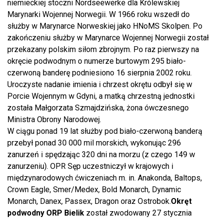
niemieckiej stoczni Nordseewerke dla Królewskiej
Marynarki Wojennej Norwegii. W 1966 roku wszedł do
służby w Marynarce Norweskiej jako HNoMS Skolpen. Po
zakończeniu służby w Marynarce Wojennej Norwegii został
przekazany polskim siłom zbrojnym. Po raz pierwszy na
okręcie podwodnym o numerze burtowym 295 biało-
czerwoną banderę podniesiono 16 sierpnia 2002 roku.
Uroczyste nadanie imienia i chrzest okrętu odbył się w
Porcie Wojennym w Gdyni, a matką chrzestną jednostki
została Małgorzata Szmajdzińska, żona ówczesnego
Ministra Obrony Narodowej.
W ciągu ponad 19 lat służby pod biało-czerwoną banderą
przebył ponad 30 000 mil morskich, wykonując 296
zanurzeń i spędzając 320 dni na morzu (z czego 149 w
zanurzeniu). OPR Sęp uczestniczył w krajowych i
międzynarodowych ćwiczeniach m. in. Anakonda, Baltops,
Crown Eagle, Smer/Medex, Bold Monarch, Dynamic
Monarch, Danex, Passex, Dragon oraz Ostrobok.
Okręt
podwodny ORP Bielik
został zwodowany 27 stycznia