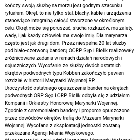
kończy swoją służbę na morzu jest godnym szacunku
rytuałem. Okręt, to nie tylko stal, blachy, kable i urządzenia
stanowiące integralną całość stworzone w określonym
celu. Okręt może się poruszać, słucha rozkazów, ma zalety,
wady, i jak każdy człowiek ma swoje imię. Dla marynarza
często jest jak drugi dom. Przez niespełna 20 lat służby
pod biało-czerwoną banderą OORP Sęp i Bielik realizowały
zróżnicowane zadania w ramach działań narodowych i
sojuszniczych. Wycofanie ze służby dwóch ostatnich
okrętów podwodnych typu Kobben zakończyło pewien
rozdział w historii Marynarki Wojennej RP…
Uroczystość ostatniego opuszczenia bander na okrętach
podwodnych ORP Sęp i ORP Bielik odbyła się z udziałem
Kompanii i Orkiestry Honorowej Marynarki Wojennej.
Zgodnie z ceremoniałem bandery i proporce opuszczone
przez dowódców okrętów trafią do Muzeum Marynarki
Wojennej. Wycofane z eksploatacji jednostki zostaną
przekazane Agencji Mienia Wojskowego.