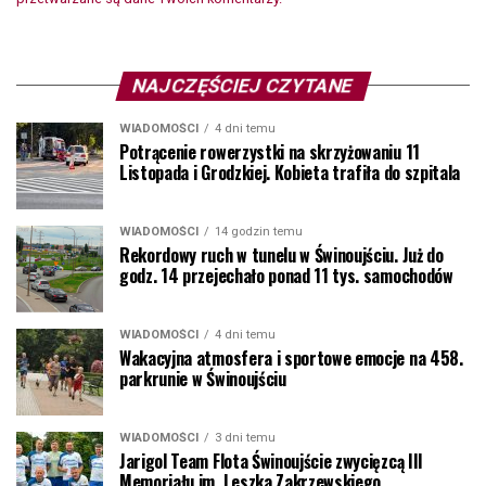
NAJCZĘŚCIEJ CZYTANE
WIADOMOŚCI
4 dni temu
Potrącenie rowerzystki na skrzyżowaniu 11
Listopada i Grodzkiej. Kobieta trafiła do szpitala
WIADOMOŚCI
14 godzin temu
Rekordowy ruch w tunelu w Świnoujściu. Już do
godz. 14 przejechało ponad 11 tys. samochodów
WIADOMOŚCI
4 dni temu
Wakacyjna atmosfera i sportowe emocje na 458.
parkrunie w Świnoujściu
WIADOMOŚCI
3 dni temu
Jarigol Team Flota Świnoujście zwycięzcą III
Memoriału im. Leszka Zakrzewskiego