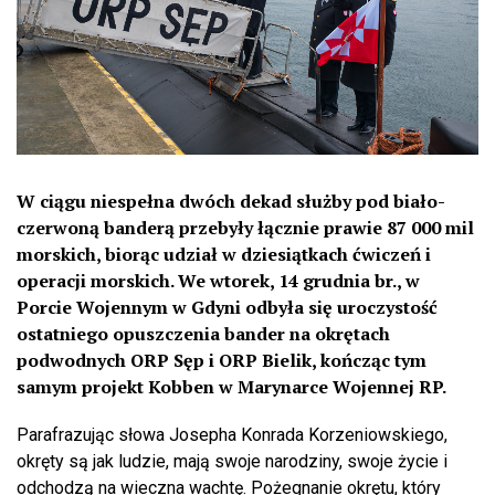
W ciągu niespełna dwóch dekad służby pod biało-
czerwoną banderą przebyły łącznie prawie 87 000 mil
morskich, biorąc udział w dziesiątkach ćwiczeń i
operacji morskich. We wtorek, 14 grudnia br., w
Porcie Wojennym w Gdyni odbyła się uroczystość
ostatniego opuszczenia bander na okrętach
podwodnych ORP Sęp i ORP Bielik, kończąc tym
samym projekt Kobben w Marynarce Wojennej RP.
Parafrazując słowa Josepha Konrada Korzeniowskiego,
okręty są jak ludzie, mają swoje narodziny, swoje życie i
odchodzą na wieczna wachtę. Pożegnanie okrętu, który