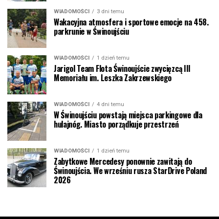
WIADOMOŚCI
3 dni temu
Wakacyjna atmosfera i sportowe emocje na 458.
parkrunie w Świnoujściu
WIADOMOŚCI
1 dzień temu
Jarigol Team Flota Świnoujście zwycięzcą III
Memoriału im. Leszka Zakrzewskiego
WIADOMOŚCI
4 dni temu
W Świnoujściu powstają miejsca parkingowe dla
hulajnóg. Miasto porządkuje przestrzeń
WIADOMOŚCI
1 dzień temu
Zabytkowe Mercedesy ponownie zawitają do
Świnoujścia. We wrześniu rusza StarDrive Poland
2026