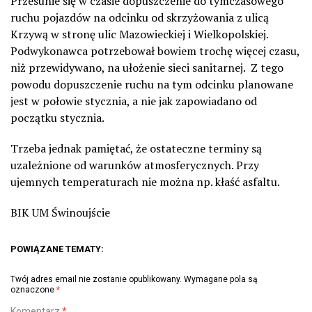
Przesunie się w czasie dopuszczenie do tymczasowego
ruchu pojazdów na odcinku od skrzyżowania z ulicą
Krzywą w stronę ulic Mazowieckiej i Wielkopolskiej.
Podwykonawca potrzebował bowiem trochę więcej czasu,
niż przewidywano, na ułożenie sieci sanitarnej.
Z tego
powodu dopuszczenie ruchu na tym odcinku planowane
jest w połowie stycznia, a nie jak zapowiadano od
początku stycznia.
Trzeba jednak pamiętać, że ostateczne terminy są
uzależnione od warunków atmosferycznych. Przy
ujemnych temperaturach nie można np. kłaść asfaltu.
BIK UM Świnoujście
POWIĄZANE TEMATY:
Twój adres email nie zostanie opublikowany.
Wymagane pola są
oznaczone
*
Komentarz
*