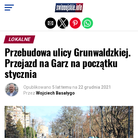
Exit mobile version
LOKALNE
Przebudowa ulicy Grunwaldzkiej.
Przejazd na Garz na początku
stycznia
Opublikowano
5 lat temu
na
22 grudnia 2021
Przez
Wojciech Basałygo