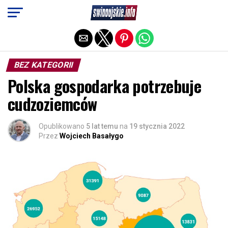
Exit mobile version
BEZ KATEGORII
Polska gospodarka potrzebuje
cudzoziemców
Opublikowano
5 lat temu
na
19 stycznia 2022
Przez
Wojciech Basałygo