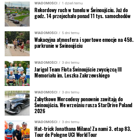
WIADOMOŚCI
1 dzień temu
Rekordowy ruch w tunelu w Świnoujściu. Już do
godz. 14 przejechało ponad 11 tys. samochodów
WIADOMOŚCI
5 dni temu
Wakacyjna atmosfera i sportowe emocje na 458.
parkrunie w Świnoujściu
WIADOMOŚCI
3 dni temu
Jarigol Team Flota Świnoujście zwycięzcą III
Memoriału im. Leszka Zakrzewskiego
WIADOMOŚCI
3 dni temu
Zabytkowe Mercedesy ponownie zawitają do
Świnoujścia. We wrześniu rusza StarDrive Poland
2026
WIADOMOŚCI
3 dni temu
Hat-trick Jonathana Milana! Za nami 3. etap 83.
Tour de Pologne UCI WorldTour