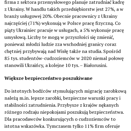
firma z sektora przemysłowego planuje zatrudniać kadrę
z Ukrainy. W handlu takich przedsiębiorstw jest 27%, a w
branży usługowej 20%. Obecnie pracownicy z Ukrainy
najczęściej (71%) wykonują w Polsce pracę fizyczną. Co
piąty Ukrainiec pracuje w usługach, a 5% wykonuje pracę
umysłową. Liczby te mogą w przyszłości się zmienić,
ponieważ młodzi ludzie zza wschodniej granicy coraz
chętniej przybywają nad Wisłę także na studia. Spośród
85 tys. studentów-cudzoziemców w 2020 niemal połowę
stanowili Ukraińcy, a kolejne 10 tys. – Białorusini.
Większe bezpieczeństwo poszukiwane
Do istotnych bodźców stymulujących migrację zarobkową
należą m.in. lepsze zarobki, bezpieczne warunki pracy i
stabilności zatrudnienia. Przybysze z krajów nękanych
różnego rodzaju niepokojami poszukują bezpieczeństwa.
Dla pracodawców konkurujących o cudzoziemców to
istotna wskazówka. Tymczasem tylko 11% firm oferuje