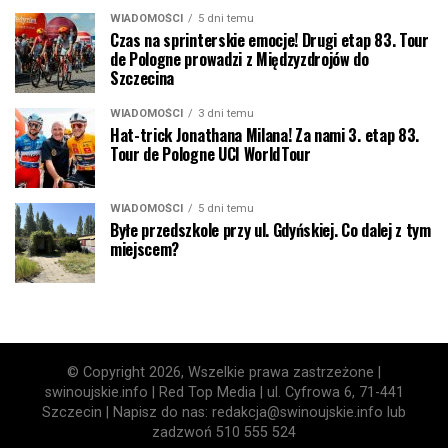
WIADOMOŚCI
5 dni temu
Czas na sprinterskie emocje! Drugi etap 83. Tour
de Pologne prowadzi z Międzyzdrojów do
Szczecina
WIADOMOŚCI
3 dni temu
Hat-trick Jonathana Milana! Za nami 3. etap 83.
Tour de Pologne UCI WorldTour
WIADOMOŚCI
5 dni temu
Byłe przedszkole przy ul. Gdyńskiej. Co dalej z tym
miejscem?
© Copyright 2026, Wszelkie prawa zastrzeżone |
swinoujskie.info | Red Top Media | ul. Cyfrowa 6, 71-441
Szczecin | Napisz do nas: redakcja@swinoujskie.info lub
zadzwoń 510 555 524