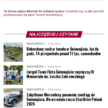
Ta strona używa Akismet do redukcji spamu.
Dowiedz się, w jaki sposób
przetwarzane są dane Twoich komentarzy.
NAJCZĘŚCIEJ CZYTANE
WIADOMOŚCI
2 dni temu
Rekordowy ruch w tunelu w Świnoujściu. Już do
godz. 14 przejechało ponad 11 tys. samochodów
WIADOMOŚCI
3 dni temu
Jarigol Team Flota Świnoujście zwycięzcą III
Memoriału im. Leszka Zakrzewskiego
WIADOMOŚCI
3 dni temu
Zabytkowe Mercedesy ponownie zawitają do
Świnoujścia. We wrześniu rusza StarDrive Poland
2026