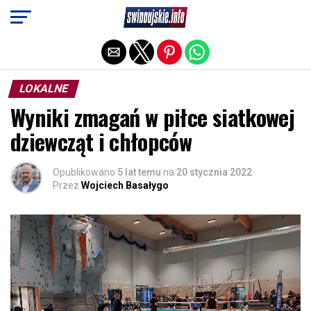
Exit mobile version
LOKALNE
Wyniki zmagań w piłce siatkowej
dziewcząt i chłopców
Opublikowano
5 lat temu
na
20 stycznia 2022
Przez
Wojciech Basałygo