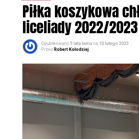
Wszystkich uczestników zapraszamy do ud
Piłka koszykowa c
rozpoznawanie głosów sów i wymianę dośw
zapisy.
liceliady 2022/2023
Opublikowano
3 lata temu
na
10 lutego 2023
Przez
Robert Kołodziej