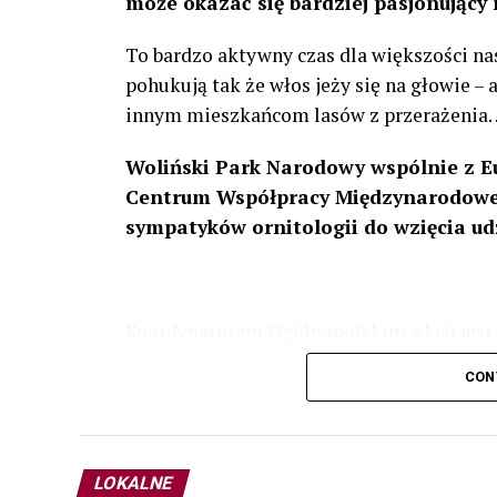
może okazać się bardziej pasjonujący 
To bardzo aktywny czas dla większości na
pohukują tak że włos jeży się na głowie –
innym mieszkańcom lasów z przerażenia
Woliński Park Narodowy wspólnie z E
Centrum Współpracy Międzynarodowej
sympatyków ornitologii do wzięcia ud
Koordynatorem Ogólnopolskim Akcji jest 
odbędzie się w dniach
24 i 25 lutego 202
CON
plakacie. W programie m. in. prelekcja o b
przyrodnicze o sowach, nasłuchiwania só
parku.
LOKALNE