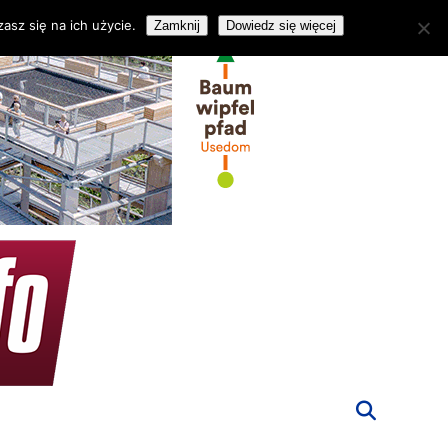
asz się na ich użycie.
Zamknij
Dowiedz się więcej