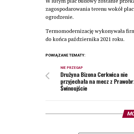
W lutym plac budowy zostanie przeka
zagospodarowania terenu wokół pla
ogrodzenie.
Termomodernizację wykonywała firm
do końca października 2021 roku.
POWIĄZANE TEMATY:
NIE PRZEGAP
Drużyna Bizona Cerkwica nie
przyjechała na mecz z Prawob
Świnoujście
MO