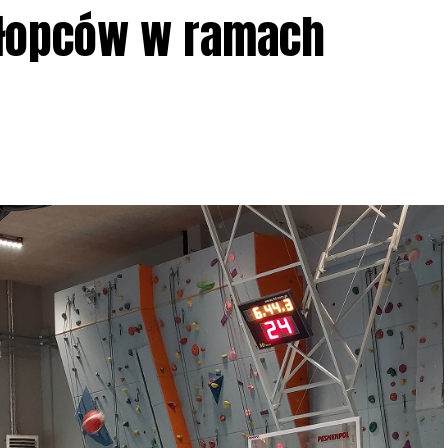
ziału w Akcji, włączenia się w aktywne
hłopców w ramach
iadczeń przy grillu.
Na wydarzenie obowiązują