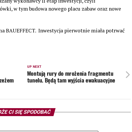
zany wykonawcy II etap inwestycji, czyli
cówki, w tym budowa nowego placu zabaw oraz nowe
a BAUEFFECT. Inwestycja pierwotnie miała potrwać
UP NEXT
Montują rury do mrożenia fragmentu
rzeżem
tunelu. Będą tam wyjścia ewakuacyjne
ŻE CI SIĘ SPODOBAĆ