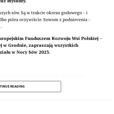
niż myślimy.
szych sów. Są w trakcie okresu godowego – i
 albo pióra oczywiście. Sowom z podniecenia –
…
uropejskim Funduszem Rozwoju Wsi Polskiej –
 w Grodnie, zapraszają wszystkich
ziału w Nocy Sów 2023.
Stowarzyszenie Ptaki Polskie. Wydarzenie
3 r
. wg harmonogramu przedstawionego na
TINUE READING
iologii i zwyczajach sów, wystawy, quizy
w w terenie – w wybranych punktach terenowych