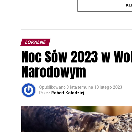
KL
LOKALNE
Noc Sów 2023 w Wo
Narodowym
Opublikowano
3 lata temu
na
10 lutego 2023
Przez
Robert Kołodziej