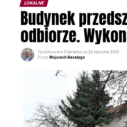
LOKALNE
Budynek przedsz
odbiorze. Wyko
Opublikowano
5 lat temu
na
22 stycznia 2022
Przez
Wojciech Basałygo