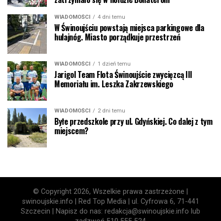
WIADOMOŚCI
4 dni temu
W Świnoujściu powstają miejsca parkingowe dla
hulajnóg. Miasto porządkuje przestrzeń
WIADOMOŚCI
1 dzień temu
Jarigol Team Flota Świnoujście zwycięzcą III
Memoriału im. Leszka Zakrzewskiego
WIADOMOŚCI
2 dni temu
Byłe przedszkole przy ul. Gdyńskiej. Co dalej z tym
miejscem?
© Copyright 2026, Wszelkie prawa zastrzeżone |
swinoujskie.info | Red Top Media | ul. Cyfrowa 6, 71-441
Szczecin | Napisz do nas: redakcja@swinoujskie.info lub