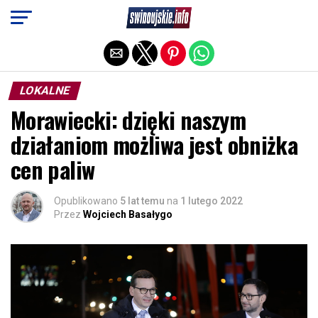
Exit mobile version
LOKALNE
Morawiecki: dzięki naszym
działaniom możliwa jest obniżka
cen paliw
Opublikowano
5 lat temu
na
1 lutego 2022
Przez
Wojciech Basałygo