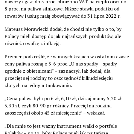
nawozy i gaz; do 5 proc. obniżono VAT na ciepło oraz do
8 proc. na paliwa silnikowe. Niższe stawki podatku od
towarów i usług mają obowiązywać do 31 lipca 2022 r.
Mateusz Morawiecki dodał, że chodzi nie tylko o to, by
Polacy mieli dostęp do jak najtańszych produktów, ale
również o walkę z inflacją.
Premier podkreślił, że w innych krajach w ostatnim czasie
ceny paliwa rosną o 5-6 proc. „U nas spadły – spadły
zgodnie z obietnicami” – zaznaczył. Jak dodał, dla
przeciętnej rodziny to oszczędność kilkudziesięciu
złotych na jednym tankowaniu.
„Cena paliwa była po 6 zł, 6,10 zł, dzisiaj mamy 5,20 zł,
5,30 zł, czyli 80-90 gr różnicy. Przeciętna rodzina
zaoszczędzi około 45 zł miesięcznie” – wskazał.
„Dla mnie to jest ważny instrument walki o portfele
Polaków – po to, żeby Polacy mieli jak najtańsze