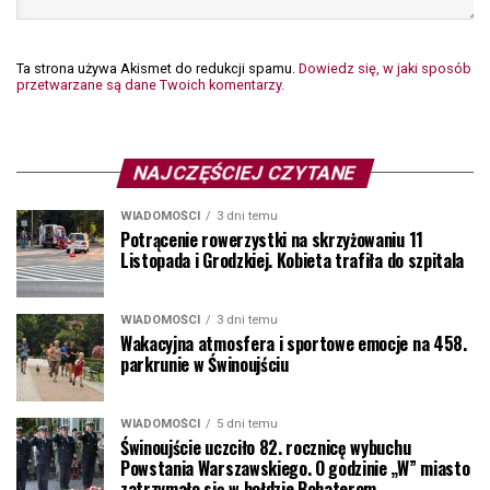
Ta strona używa Akismet do redukcji spamu.
Dowiedz się, w jaki sposób
przetwarzane są dane Twoich komentarzy.
NAJCZĘŚCIEJ CZYTANE
WIADOMOŚCI
3 dni temu
Potrącenie rowerzystki na skrzyżowaniu 11
Listopada i Grodzkiej. Kobieta trafiła do szpitala
WIADOMOŚCI
3 dni temu
Wakacyjna atmosfera i sportowe emocje na 458.
parkrunie w Świnoujściu
WIADOMOŚCI
5 dni temu
Świnoujście uczciło 82. rocznicę wybuchu
Powstania Warszawskiego. O godzinie „W” miasto
zatrzymało się w hołdzie Bohaterom