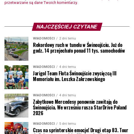
przetwarzane są dane Twoich komentarzy.
NAJCZĘŚCIEJ CZYTANE
WIADOMOŚCI
2 dni temu
Rekordowy ruch w tunelu w Świnoujściu. Już do
godz. 14 przejechało ponad 11 tys. samochodów
WIADOMOŚCI
4 dni temu
Jarigol Team Flota Świnoujście zwycięzcą III
Memoriału im. Leszka Zakrzewskiego
WIADOMOŚCI
4 dni temu
Zabytkowe Mercedesy ponownie zawitają do
Świnoujścia. We wrześniu rusza StarDrive Poland
2026
WIADOMOŚCI
5 dni temu
Czas na sprinterskie emocje! Drugi etap 83. Tour