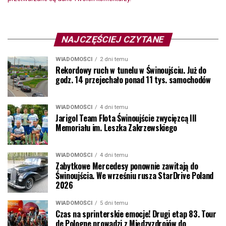
NAJCZĘŚCIEJ CZYTANE
WIADOMOŚCI
2 dni temu
Rekordowy ruch w tunelu w Świnoujściu. Już do
godz. 14 przejechało ponad 11 tys. samochodów
WIADOMOŚCI
4 dni temu
Jarigol Team Flota Świnoujście zwycięzcą III
Memoriału im. Leszka Zakrzewskiego
WIADOMOŚCI
4 dni temu
Zabytkowe Mercedesy ponownie zawitają do
Świnoujścia. We wrześniu rusza StarDrive Poland
2026
WIADOMOŚCI
5 dni temu
Czas na sprinterskie emocje! Drugi etap 83. Tour
de Pologne prowadzi z Międzyzdrojów do