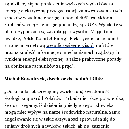
zgodziłaby się na poniesienie wyższych wydatków za
energię elektryczną przy gwarancji zainwestowania tych
środków w zieloną energię, a ponad 40% jest skłonna
zapłacić więcej za energię pochodzącą z OZE. Wyniki te w
obu przypadkach są zaskakująco wysokie. Mając to na
uwadze, Polski Komitet Energii Elektrycznej uruchomił
stronę internetową
www.liczysieenergia.pl
,
na której
można znaleźć informacje o
mechanizmach rządzących
rynkiem energii elektrycznej, a także praktyczne porady
na obniżenie rachunków za prąd”.
Michał Kowalczyk, dyrektor ds. badań IBRiS:
„Od kilku lat obserwujemy zwiększoną świadomość
ekologiczną wśród Polaków. To badanie także potwierdza,
że dostrzegamy, iż działania pojedynczego człowieka
mogą mieć wpływ na nasze środowisko naturalne. Samo
angażowanie się w takie aktywności sprowadza się do
zmiany drobnych nawyków, takich jak np. gaszenie