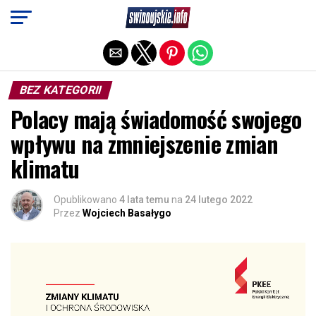
Exit mobile version
BEZ KATEGORII
Polacy mają świadomość swojego
wpływu na zmniejszenie zmian
klimatu
Opublikowano
4 lata temu
na
24 lutego 2022
Przez
Wojciech Basałygo