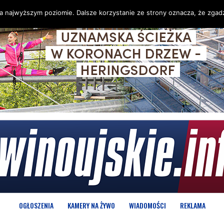
na najwyższym poziomie. Dalsze korzystanie ze strony oznacza, że zgadz
OGŁOSZENIA
KAMERY NA ŻYWO
WIADOMOŚCI
REKLAMA