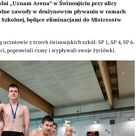
alni „Uznam Arena” w Świnoujściu przy ulicy
zkolne zawody w drużynowym pływaniu w ramach
y Szkolnej, będące eliminacjami do Mistrzostw
uczniowie z trzech świnoujskich szkół: SP 1, SP 4, SP 6.
i, poprawiali czasy i wypływali swoje życiówki.