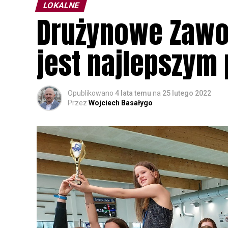
LOKALNE
Drużynowe Zawod
jest najlepszym
Opublikowano
4 lata temu
na
25 lutego 2022
Przez
Wojciech Basałygo