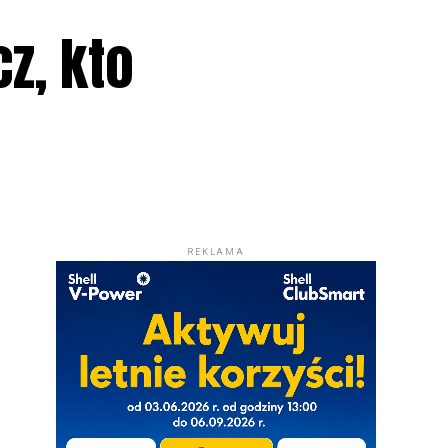
z, kto
REKLAMA