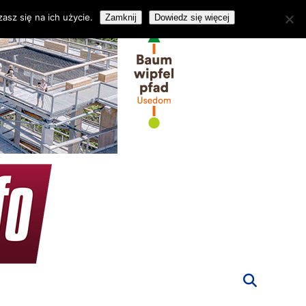
asz się na ich użycie.
Zamknij
Dowiedz się więcej