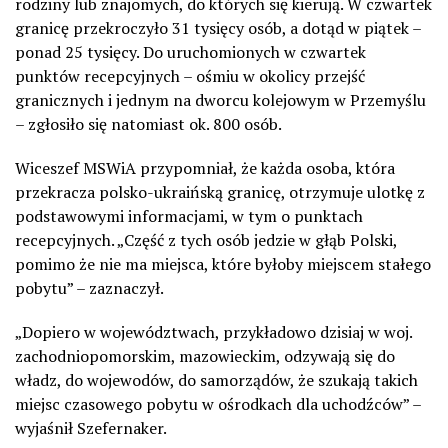
rodziny lub znajomych, do których się kierują. W czwartek
granicę przekroczyło 31 tysięcy osób, a dotąd w piątek –
ponad 25 tysięcy. Do uruchomionych w czwartek
punktów recepcyjnych – ośmiu w okolicy przejść
granicznych i jednym na dworcu kolejowym w Przemyślu
– zgłosiło się natomiast ok. 800 osób.
Wiceszef MSWiA przypomniał, że każda osoba, która
przekracza polsko-ukraińską granicę, otrzymuje ulotkę z
podstawowymi informacjami, w tym o punktach
recepcyjnych. „Część z tych osób jedzie w głąb Polski,
pomimo że nie ma miejsca, które byłoby miejscem stałego
pobytu” – zaznaczył.
„Dopiero w województwach, przykładowo dzisiaj w woj.
zachodniopomorskim, mazowieckim, odzywają się do
władz, do wojewodów, do samorządów, że szukają takich
miejsc czasowego pobytu w ośrodkach dla uchodźców” –
wyjaśnił Szefernaker.