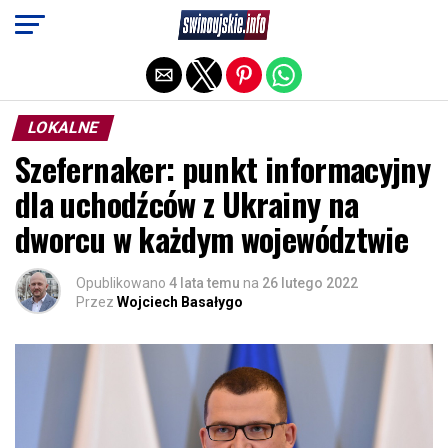
Exit mobile version
LOKALNE
Szefernaker: punkt informacyjny
dla uchodźców z Ukrainy na
dworcu w każdym województwie
Opublikowano
4 lata temu
na
26 lutego 2022
Przez
Wojciech Basałygo