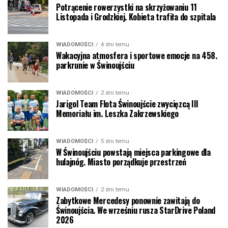
Potrącenie rowerzystki na skrzyżowaniu 11
Listopada i Grodzkiej. Kobieta trafiła do szpitala
WIADOMOŚCI
4 dni temu
Wakacyjna atmosfera i sportowe emocje na 458.
parkrunie w Świnoujściu
WIADOMOŚCI
2 dni temu
Jarigol Team Flota Świnoujście zwycięzcą III
Memoriału im. Leszka Zakrzewskiego
WIADOMOŚCI
5 dni temu
W Świnoujściu powstają miejsca parkingowe dla
hulajnóg. Miasto porządkuje przestrzeń
WIADOMOŚCI
2 dni temu
Zabytkowe Mercedesy ponownie zawitają do
Świnoujścia. We wrześniu rusza StarDrive Poland
2026