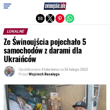
Exit mobile version
LOKALNE
Ze Świnoujścia pojechało 5
samochodów z darami dla
Ukraińców
Opublikowano
4 lata temu
na
26 lutego 2022
Przez
Wojciech Basałygo