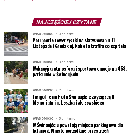
NAJCZĘŚCIEJ CZYTANE
WIADOMOŚCI
3 dni temu
Potrącenie rowerzystki na skrzyżowaniu 11
Listopada i Grodzkiej. Kobieta trafiła do szpitala
WIADOMOŚCI
3 dni temu
Wakacyjna atmosfera i sportowe emocje na 458.
parkrunie w Świnoujściu
WIADOMOŚCI
2 dni temu
Jarigol Team Flota Świnoujście zwycięzcą III
Memoriału im. Leszka Zakrzewskiego
WIADOMOŚCI
5 dni temu
W Świnoujściu powstają miejsca parkingowe dla
hulajnóg. Miasto porządkuje przestrzeń