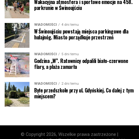
Wakacyjna atmosfera i sportowe emocje na 458.
parkrunie w Świnoujściu
WIADOMOŚCI
4 dni temu
W Świnoujściu powstają miejsca parkingowe dla
hulajnóg. Miasto porządkuje przestrzeń
WIADOMOŚCI
5 dni temu
Godzina „W”. Ratownicy odpalili biało-czerwone
flary, a plaża zamarła
WIADOMOŚCI
2 dni temu
Byłe przedszkole przy ul. Gdyńskiej. Co dalej z tym
miejscem?
© Copyright 2026, Wszelkie prawa zastrzeżone |