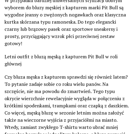
W przypadku bardziej uniwersalnych stylizacji dobrym
wyborem do bluzy męskiej z kapturem marki Pit Bull są
wygodne jeansy o zwężonych nogawkach oraz klasyczna
kurtka skórzana typu ramoneska. Do tego elegancki
czarny lub brązowy pasek oraz sportowe sneakersy i
prosty, przyciągający wzrok płci przeciwnej zestaw
gotowy!
Letni outfit z bluzą męską z kapturem Pit Bull w roli
głównej
Czy bluza męska z kapturem sprawdzi się również latem?
To pytanie zadaje sobie co roku wielu panów. Na
szczęście, nie ma powodu do zmartwień. Tego typu
okrycie wierzchnie rewelacyjnie wygląda w połączeniu z
krótkimi spodenkami, trampkami oraz czapką z daszkiem.
Co więcej, męską bluzę w sezonie letnim można założyć
także na wieczorne wyjścia z przyjaciółmi na miasto.
Wtedy, zamiast zwykłego T-shirtu warto ubrać mniej