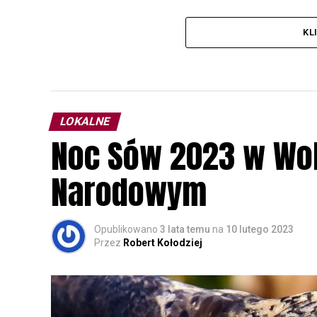
KL
LOKALNE
Noc Sów 2023 w Wo
Narodowym
Opublikowano
3 lata temu
na
10 lutego 2023
Przez
Robert Kołodziej