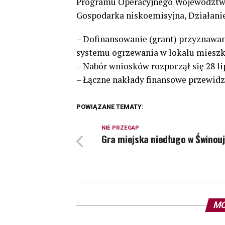
Programu Operacyjnego Województwa
Gospodarka niskoemisyjna, Działanie
– Dofinansowanie (grant) przyznawane
systemu ogrzewania w lokalu miesz
– Nabór wniosków rozpoczął się 28 lip
– Łączne nakłady finansowe przewidzia
POWIĄZANE TEMATY:
NIE PRZEGAP
Gra miejska niedługo w Świnouj
MO