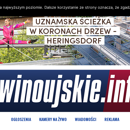
na najwyższym poziomie. Dalsze korzystanie ze strony oznacza, że zgadz
OGŁOSZENIA
KAMERY NA ŻYWO
WIADOMOŚCI
REKLAMA