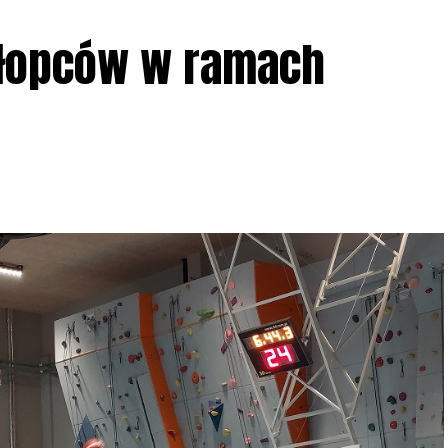
ziału w Akcji, włączenia się w aktywne
hłopców w ramach
iadczeń przy grillu.
Na wydarzenie obowiązują