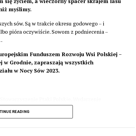
 się życiem, a wieczorny spacer skrajem lasu
niż myślimy.
szych sów. Są w trakcie okresu godowego – i
 albo pióra oczywiście. Sowom z podniecenia –
…
uropejskim Funduszem Rozwoju Wsi Polskiej –
 w Grodnie, zapraszają wszystkich
ziału w Nocy Sów 2023.
Stowarzyszenie Ptaki Polskie. Wydarzenie
3 r
. wg harmonogramu przedstawionego na
TINUE READING
iologii i zwyczajach sów, wystawy, quizy
w w terenie – w wybranych punktach terenowych