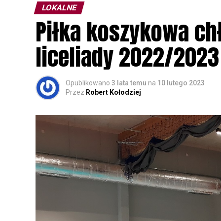
LOKALNE
Wszystkich uczestników zapraszamy do ud
Piłka koszykowa c
rozpoznawanie głosów sów i wymianę dośw
zapisy.
liceliady 2022/2023
Opublikowano
3 lata temu
na
10 lutego 2023
Przez
Robert Kołodziej