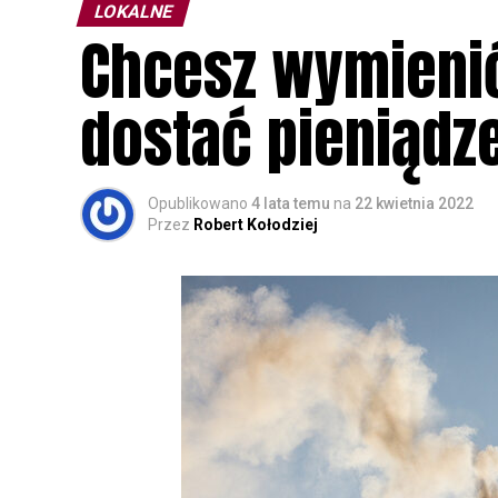
LOKALNE
Chcesz wymienić
dostać pieniądz
Opublikowano
4 lata temu
na
22 kwietnia 2022
Przez
Robert Kołodziej