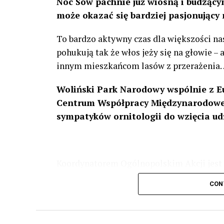
Noc Sów pachnie już wiosną i budzącym
może okazać się bardziej pasjonujący 
To bardzo aktywny czas dla większości na
pohukują tak że włos jeży się na głowie –
innym mieszkańcom lasów z przerażenia
Woliński Park Narodowy wspólnie z E
Centrum Współpracy Międzynarodowej
sympatyków ornitologii do wzięcia ud
Koordynatorem Ogólnopolskim Akcji jest 
odbędzie się w dniach
24 i 25 lutego 202
CON
plakacie. W programie m. in. prelekcja o b
przyrodnicze o sowach, nasłuchiwania só
parku.