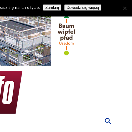
asz się na ich użycie.
Zamknij
Dowiedz się więcej