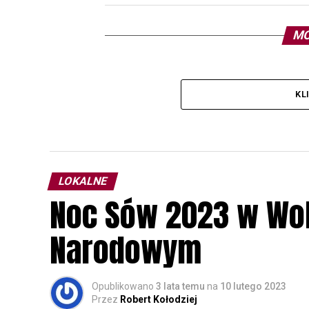
MO
KL
LOKALNE
Noc Sów 2023 w Wo
Narodowym
Opublikowano
3 lata temu
na
10 lutego 2023
Przez
Robert Kołodziej