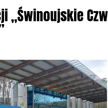
cji „Świnoujskie Czw
”