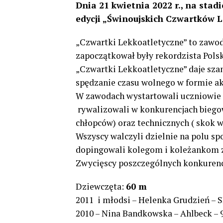
Dnia 21 kwietnia 2022 r., na sta
edycji „Świnoujskich Czwartków L
„Czwartki Lekkoatletyczne” to zawody
zapoczątkował były rekordzista Pols
„Czwartki Lekkoatletyczne” daje sz
spędzanie czasu wolnego w formie ak
W zawodach wystartowali uczniowie 
rywalizowali w konkurencjach biego
chłopców) oraz technicznych ( skok w 
Wszyscy walczyli dzielnie na polu s
dopingowali kolegom i koleżankom z
Zwycięscy poszczególnych konkurenc
Dziewczęta:
60 m
2011 i młodsi – Helenka Grudzień – S
2010 – Nina Bandkowska – Ahlbeck – 