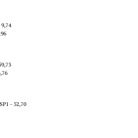
 9,74
,96
59,73
,76
SP1 – 52,70