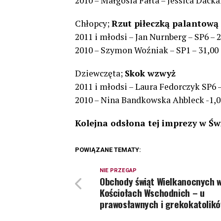
2010 – Małgosia Fałta – Jessica Dacka
Chłopcy;
Rzut piłeczką palantową
2011 i młodsi – Jan Nurnberg – SP6 – 2
2010 – Szymon Woźniak – SP1 – 31,00
Dziewczęta;
Skok wzwyż
2011 i młodsi – Laura Fedorczyk SP6 –
2010 – Nina Bandkowska Ahbleck -1,0
Kolejna odsłona tej imprezy w Świ
POWIĄZANE TEMATY:
NIE PRZEGAP
Obchody świąt Wielkanocnych 
Kościołach Wschodnich – u
prawosławnych i grekokatolik