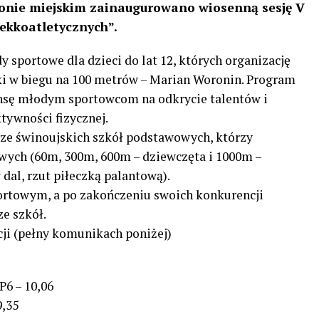
dionie miejskim zainaugurowano wiosenną sesję V
ekkoatletycznych”.
 sportowe dla dzieci do lat 12, których organizację
ki w biegu na 100 metrów – Marian Woronin. Program
ansę młodym sportowcom na odkrycie talentów i
tywności fizycznej.
ze świnoujskich szkół podstawowych, którzy
wych (60m, 300m, 600m – dziewczęta i 1000m –
dal, rzut piłeczką palantową).
portowym, a po zakończeniu swoich konkurencji
e szkół.
ji (pełny komunikach poniżej)
P6 – 10,06
9,35