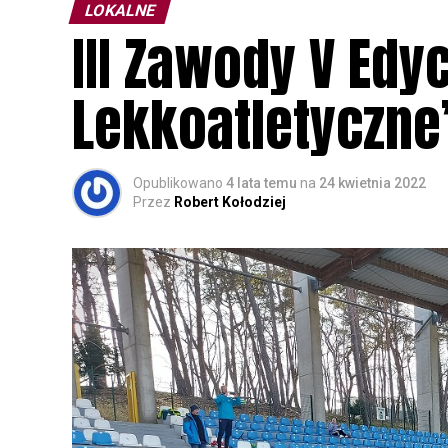
LOKALNE
III Zawody V Edy
Lekkoatletyczne
Opublikowano
4 lata temu
na
24 kwietnia 2022
Przez
Robert Kołodziej