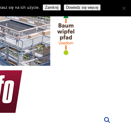
asz się na ich użycie.
Zamknij
Dowiedz się więcej