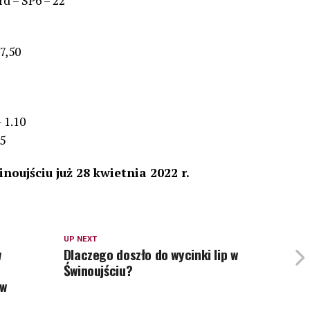
rd – SP6 – 22
7,50
 1.10
5
noujściu już 28 kwietnia 2022 r.
UP NEXT
w
Dlaczego doszło do wycinki lip w
Świnoujściu?
ów