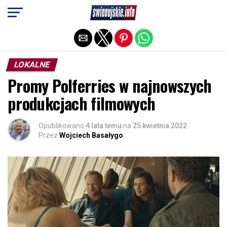
Exit mobile version
LOKALNE
Promy Polferries w najnowszych
produkcjach filmowych
Opublikowano
4 lata temu
na
25 kwietnia 2022
Przez
Wojciech Basałygo