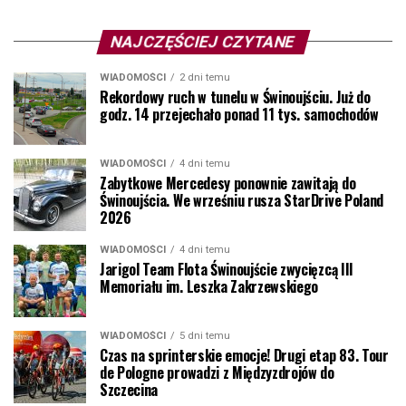
NAJCZĘŚCIEJ CZYTANE
WIADOMOŚCI
2 dni temu
Rekordowy ruch w tunelu w Świnoujściu. Już do
godz. 14 przejechało ponad 11 tys. samochodów
WIADOMOŚCI
4 dni temu
Zabytkowe Mercedesy ponownie zawitają do
Świnoujścia. We wrześniu rusza StarDrive Poland
2026
WIADOMOŚCI
4 dni temu
Jarigol Team Flota Świnoujście zwycięzcą III
Memoriału im. Leszka Zakrzewskiego
WIADOMOŚCI
5 dni temu
Czas na sprinterskie emocje! Drugi etap 83. Tour
de Pologne prowadzi z Międzyzdrojów do
Szczecina