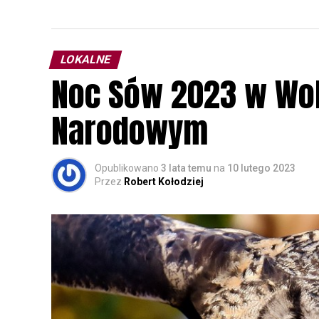
LOKALNE
Noc Sów 2023 w Wo
Narodowym
Opublikowano
3 lata temu
na
10 lutego 2023
Przez
Robert Kołodziej