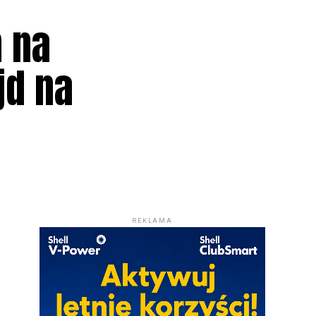
m na
jd na
REKLAMA