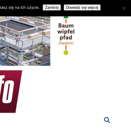
asz się na ich użycie.
Zamknij
Dowiedz się więcej