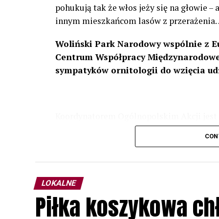
pohukują tak że włos jeży się na głowie –
innym mieszkańcom lasów z przerażenia
Woliński Park Narodowy wspólnie z E
Centrum Współpracy Międzynarodowej
sympatyków ornitologii do wzięcia ud
Koordynatorem Ogólnopolskim Akcji jest 
odbędzie się w dniach
24 i 25 lutego 202
CON
plakacie. W programie m. in. prelekcja o b
przyrodnicze o sowach, nasłuchiwania só
parku.
LOKALNE
Wszystkich uczestników zapraszamy do ud
Piłka koszykowa c
rozpoznawanie głosów sów i wymianę dośw
zapisy.