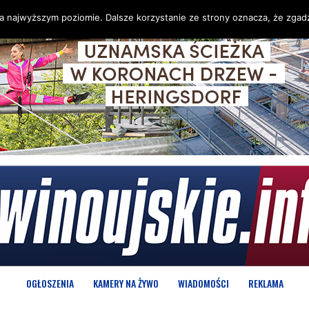
na najwyższym poziomie. Dalsze korzystanie ze strony oznacza, że zgadz
OGŁOSZENIA
KAMERY NA ŻYWO
WIADOMOŚCI
REKLAMA