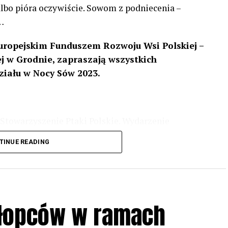
 albo pióra oczywiście. Sowom z podniecenia –
…
uropejskim Funduszem Rozwoju Wsi Polskiej –
 w Grodnie, zapraszają wszystkich
ziału w Nocy Sów 2023.
Stowarzyszenie Ptaki Polskie. Wydarzenie
3 r
. wg harmonogramu przedstawionego na
TINUE READING
iologii i zwyczajach sów, wystawy, quizy
w w terenie – w wybranych punktach terenowych
ziału w Akcji, włączenia się w aktywne
hłopców w ramach
iadczeń przy grillu.
Na wydarzenie obowiązują