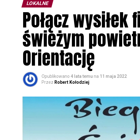
LOKALNE
Połącz wysiłek 
świeżym powietr
Orientację
Opublikowano
4 lata temu
na
11 maja 2022
Przez
Robert Kołodziej