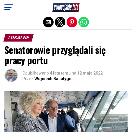
Exit mobile version
LOKALNE
Senatorowie przyglądali się
pracy portu
Opublikowano
4 lata temu
na
12 maja 2022
Przez
Wojciech Basałygo