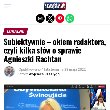
Exit mobile version
LOKALNE
Subiektywnie – okiem redaktora,
czyli kilka słów o sprawie
Agnieszki Rachtan
Opublikowano
4 lata temu
na
28 maja 2022
Przez
Wojciech Basałygo