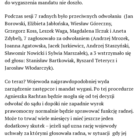
do wygaszenia mandatu nie doszło.
Podczas sesji 7 radnych było przeciwnych odwołaniu
(Jan
Borowski, Elżbieta Jabłońska, Wiesław Góreczny,
Grzegorz Koss, Leszek Waga, Magdalena Ilczuk i Aneta
Zdybel), 7 zagłosowało za odwołaniem (Andrzej Mrozek,
Joanna Agatowska, Jacek Jurkiewicz, Andrzej Staszyński,
Sławomir Nowicki i Sylwia Marszałek), a 3 wstrzymało się
od głosu: Stanisław Bartkowiak, Ryszard Teterycz i
Jarosław Włodarczyk).
Co teraz? Wojewoda najprawdopodobniej wyda
zarządzenie zastępcze i mandat wygasi. Po tej procedurze
Agnieszka Rachtan będzie mogła się od tej decyzji
odwołać do sądu i dopóki nie zapadnie wyrok
prawomocny normalnie będzie sprawować funkcję radnej.
Może to trwać wiele miesięcy i mieć jeszcze jeden
dodatkowy skutek – jeżeli sąd uzna rację wojewody
uchwały za którymi głosowała radna, w sytuacji gdy jej