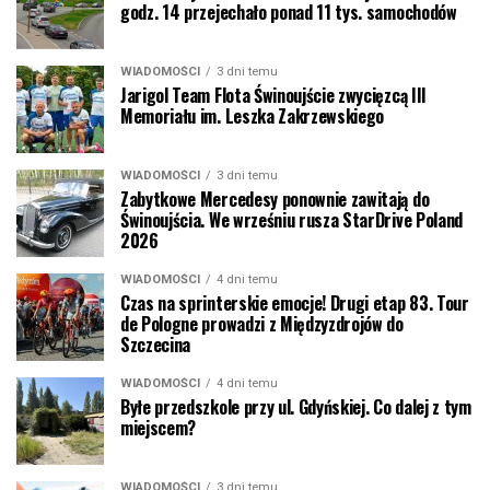
godz. 14 przejechało ponad 11 tys. samochodów
WIADOMOŚCI
3 dni temu
Jarigol Team Flota Świnoujście zwycięzcą III
Memoriału im. Leszka Zakrzewskiego
WIADOMOŚCI
3 dni temu
Zabytkowe Mercedesy ponownie zawitają do
Świnoujścia. We wrześniu rusza StarDrive Poland
2026
WIADOMOŚCI
4 dni temu
Czas na sprinterskie emocje! Drugi etap 83. Tour
de Pologne prowadzi z Międzyzdrojów do
Szczecina
WIADOMOŚCI
4 dni temu
Byłe przedszkole przy ul. Gdyńskiej. Co dalej z tym
miejscem?
WIADOMOŚCI
3 dni temu