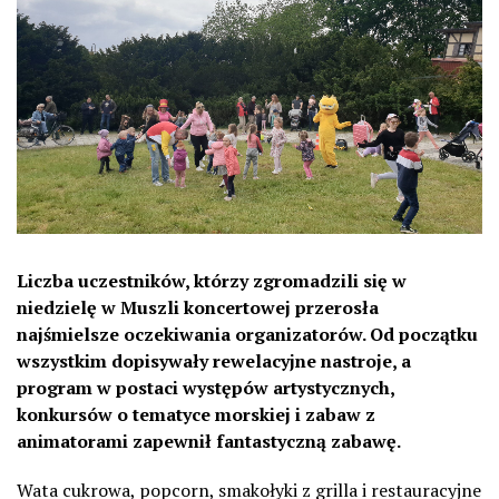
Liczba uczestników, którzy zgromadzili się w
niedzielę w Muszli koncertowej przerosła
najśmielsze oczekiwania organizatorów. Od początku
wszystkim dopisywały rewelacyjne nastroje, a
program w postaci występów artystycznych,
konkursów o tematyce morskiej i zabaw z
animatorami zapewnił fantastyczną zabawę.
Wata cukrowa, popcorn, smakołyki z grilla i restauracyjne