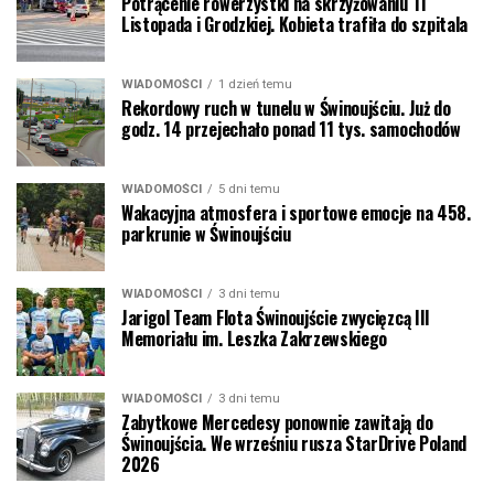
Potrącenie rowerzystki na skrzyżowaniu 11
Listopada i Grodzkiej. Kobieta trafiła do szpitala
WIADOMOŚCI
1 dzień temu
Rekordowy ruch w tunelu w Świnoujściu. Już do
godz. 14 przejechało ponad 11 tys. samochodów
WIADOMOŚCI
5 dni temu
Wakacyjna atmosfera i sportowe emocje na 458.
parkrunie w Świnoujściu
WIADOMOŚCI
3 dni temu
Jarigol Team Flota Świnoujście zwycięzcą III
Memoriału im. Leszka Zakrzewskiego
WIADOMOŚCI
3 dni temu
Zabytkowe Mercedesy ponownie zawitają do
Świnoujścia. We wrześniu rusza StarDrive Poland
2026