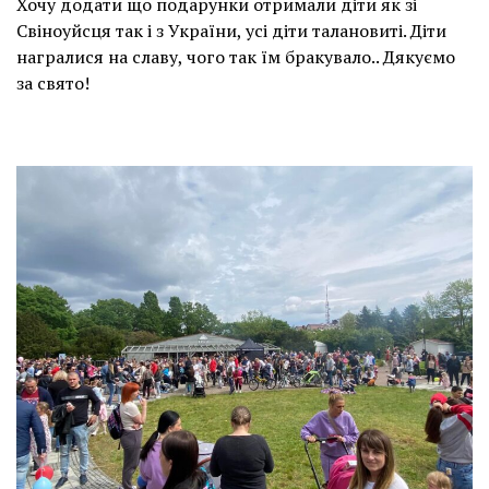
Хочу додати що подарунки отримали діти як зі
Свіноуйсця так і з України, усі діти талановиті. Діти
награлися на славу, чого так їм бракувало.. Дякуємо
за свято!