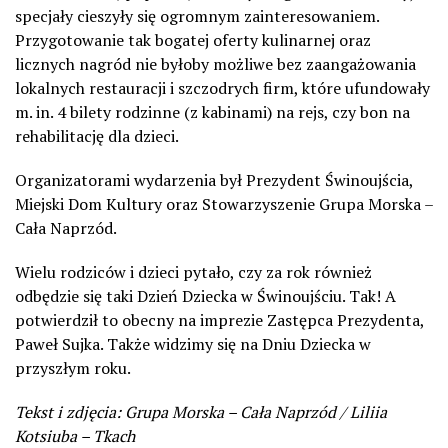
specjały cieszyły się ogromnym zainteresowaniem.
Przygotowanie tak bogatej oferty kulinarnej oraz
licznych nagród nie byłoby możliwe bez zaangażowania
lokalnych restauracji i szczodrych firm, które ufundowały
m. in. 4 bilety rodzinne (z kabinami) na rejs, czy bon na
rehabilitację dla dzieci.
Organizatorami wydarzenia był Prezydent Świnoujścia,
Miejski Dom Kultury oraz Stowarzyszenie Grupa Morska –
Cała Naprzód.
Wielu rodziców i dzieci pytało, czy za rok również
odbędzie się taki Dzień Dziecka w Świnoujściu. Tak! A
potwierdził to obecny na imprezie Zastępca Prezydenta,
Paweł Sujka. Także widzimy się na Dniu Dziecka w
przyszłym roku.
Tekst i zdjęcia: Grupa Morska – Cała Naprzód / Liliia
Kotsiuba – Tkach