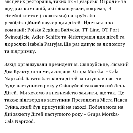
місцевих ресторанів, таких як «Цезарські Огроди» та
щедрих компаній, які фінансували, зокрема, 4
сімейні квитки (з каютами) на круїз або
реабілітаційний ваучер для дітей. Йдеться про
компанії: Polska Żegluga Bałtycka, TT-Line, OT Port
Świnoujście, Adler-Schiffe та Фізіотерапія для дітей та
дорослих Izabela Patryjas. Ще раз дякую за допомогу
та підтримку.
Захід організували президент м. Свіноуйсьце, Иіський
Дім Культури та ми, асоціація Grupa Morska – Cała
Naprzód. Багато батьків та дітей запитували нас, чи
буде наступного року у Свіноуйсці також такий День
Дітей. Ми хочемо з впевненістю заявити, що так. Це
також підтвердив заступник Президента Міста Павел
Суйка, який був присутній на заході. Побачимося на
Дні захисту Дітей наступного року – Grupa Morska-
Cała Naprzód.