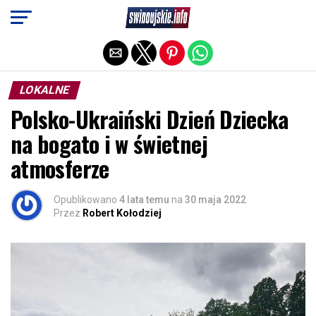
Exit mobile version
LOKALNE
Polsko-Ukraiński Dzień Dziecka
na bogato i w świetnej
atmosferze
Opublikowano
4 lata temu
na
30 maja 2022
Przez
Robert Kołodziej