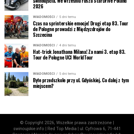
Świnoujścia. We wrześniu rusza StarDrive Poland
2026
WIADOMOŚCI
5 dni temu
Czas na sprinterskie emocje! Drugi etap 83. Tour
de Pologne prowadzi z Międzyzdrojów do
Szczecina
WIADOMOŚCI
4 dni temu
Hat-trick Jonathana Milana! Za nami 3. etap 83.
Tour de Pologne UCI WorldTour
WIADOMOŚCI
5 dni temu
Byłe przedszkole przy ul. Gdyńskiej. Co dalej z tym
miejscem?
© Copyright 2026, Wszelkie prawa zastrzeżone |
swinoujskie.info | Red Top Media | ul. Cyfrowa 6, 71-441