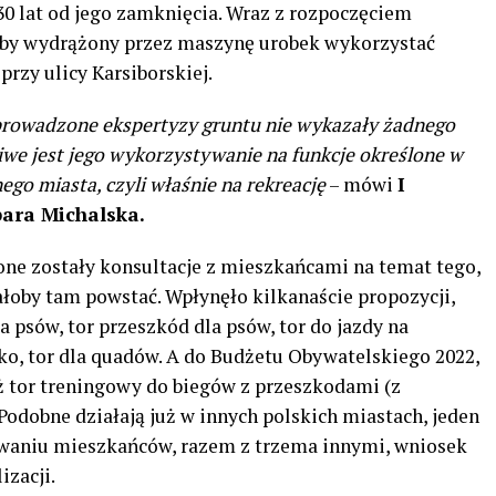
0 lat od jego zamknięcia. Wraz z rozpoczęciem
 aby wydrążony przez maszynę urobek wykorzystać
rzy ulicy Karsiborskiej.
eprowadzone ekspertyzy gruntu nie wykazały żadnego
iwe jest jego wykorzystywanie na funkcje określone w
go miasta, czyli właśnie na rekreację
– mówi
I
ara Michalska.
ne zostały konsultacje z mieszkańcami na temat tego,
łoby tam powstać. Wpłynęło kilkanaście propozycji,
psów, tor przeszkód dla psów, tor do jazdy na
ko, tor dla quadów. A do Budżetu Obywatelskiego 2022,
ż tor treningowy do biegów z przeszkodami (z
Podobne działają już w innych polskich miastach, jeden
owaniu mieszkańców, razem z trzema innymi, wniosek
izacji.