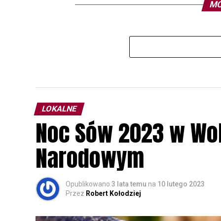
MO
LOKALNE
Noc Sów 2023 w Wo
Narodowym
Opublikowano
3 lata temu
na
10 lutego 2023
Przez
Robert Kołodziej