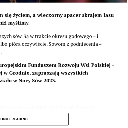
 się życiem, a wieczorny spacer skrajem lasu
niż myślimy.
szych sów. Są w trakcie okresu godowego – i
 albo pióra oczywiście. Sowom z podniecenia –
…
uropejskim Funduszem Rozwoju Wsi Polskiej –
 w Grodnie, zapraszają wszystkich
ziału w Nocy Sów 2023.
Stowarzyszenie Ptaki Polskie. Wydarzenie
3 r
. wg harmonogramu przedstawionego na
TINUE READING
iologii i zwyczajach sów, wystawy, quizy