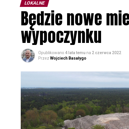
LOKALNE
Będzie nowe miej
wypoczynku
Opublikowano
4 lata temu
na
2 czerwca 2022
Przez
Wojciech Basałygo