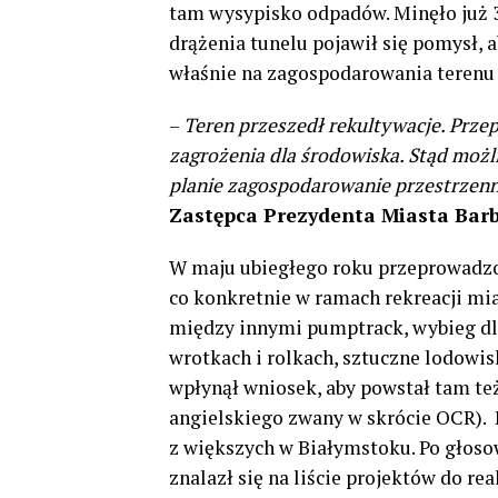
tam wysypisko odpadów. Minęło już 3
drążenia tunelu pojawił się pomysł,
właśnie na zagospodarowania terenu p
–
Teren przeszedł rekultywacje. Prz
zagrożenia dla środowiska. Stąd możl
planie zagospodarowanie przestrzenne
Zastępca Prezydenta Miasta Barb
W maju ubiegłego roku przeprowadzo
co konkretnie w ramach rekreacji mia
między innymi pumptrack, wybieg dla 
wrotkach i rolkach, sztuczne lodowis
wpłynął wniosek, aby powstał tam te
angielskiego zwany w skrócie OCR).
z większych w Białymstoku. Po głos
znalazł się na liście projektów do real