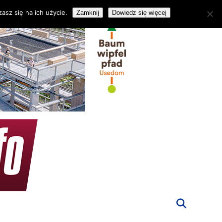
asz się na ich użycie.
Zamknij
Dowiedz się więcej