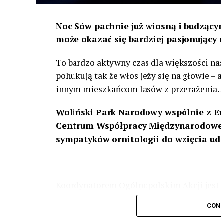
Noc Sów pachnie już wiosną i budzącym
może okazać się bardziej pasjonujący 
To bardzo aktywny czas dla większości na
pohukują tak że włos jeży się na głowie –
innym mieszkańcom lasów z przerażenia
Woliński Park Narodowy wspólnie z E
Centrum Współpracy Międzynarodowej
sympatyków ornitologii do wzięcia ud
Koordynatorem Ogólnopolskim Akcji jest 
odbędzie się w dniach
24 i 25 lutego 202
CON
plakacie. W programie m. in. prelekcja o b