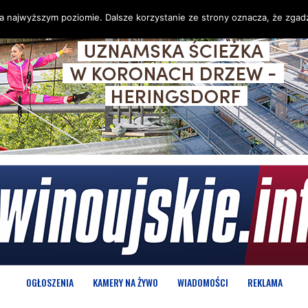
na najwyższym poziomie. Dalsze korzystanie ze strony oznacza, że zgadz
OGŁOSZENIA
KAMERY NA ŻYWO
WIADOMOŚCI
REKLAMA