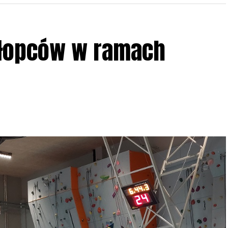
ziału w Akcji, włączenia się w aktywne
hłopców w ramach
iadczeń przy grillu.
Na wydarzenie obowiązują