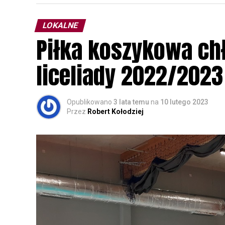
parku.
LOKALNE
Wszystkich uczestników zapraszamy do ud
Piłka koszykowa c
rozpoznawanie głosów sów i wymianę dośw
zapisy.
liceliady 2022/2023
Opublikowano
3 lata temu
na
10 lutego 2023
Przez
Robert Kołodziej