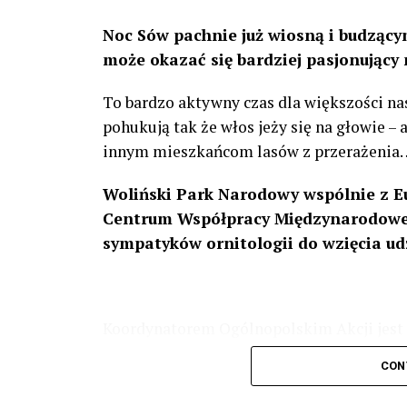
Noc Sów pachnie już wiosną i budzącym
może okazać się bardziej pasjonujący 
To bardzo aktywny czas dla większości na
pohukują tak że włos jeży się na głowie –
innym mieszkańcom lasów z przerażenia
Woliński Park Narodowy wspólnie z E
Centrum Współpracy Międzynarodowej
sympatyków ornitologii do wzięcia ud
Koordynatorem Ogólnopolskim Akcji jest 
odbędzie się w dniach
24 i 25 lutego 202
CON
plakacie. W programie m. in. prelekcja o b
przyrodnicze o sowach, nasłuchiwania só