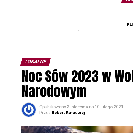
KL
LOKALNE
Noc Sów 2023 w Wo
Narodowym
Opublikowano
3 lata temu
na
10 lutego 2023
Przez
Robert Kołodziej