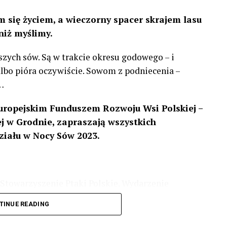
 się życiem, a wieczorny spacer skrajem lasu
niż myślimy.
szych sów. Są w trakcie okresu godowego – i
 albo pióra oczywiście. Sowom z podniecenia –
…
uropejskim Funduszem Rozwoju Wsi Polskiej –
 w Grodnie, zapraszają wszystkich
ziału w Nocy Sów 2023.
Stowarzyszenie Ptaki Polskie. Wydarzenie
3 r
. wg harmonogramu przedstawionego na
TINUE READING
iologii i zwyczajach sów, wystawy, quizy
w w terenie – w wybranych punktach terenowych