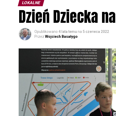
LOKALNE
Dzień Dziecka na
Opublikowano
4 lata temu
na
5 czerwca 2022
Przez
Wojciech Basałygo