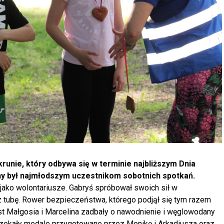
rkrunie, który odbywa się w terminie najbliższym Dnia
ny był najmłodszym uczestnikom sobotnich spotkań.
ię jako wolontariusze. Gabryś spróbował swoich sił w
z tubę. Rower bezpieczeństwa, którego podjął się tym razem
st Małgosia i Marcelina zadbały o nawodnienie i węglowodany
zekały medale przygotowane przez Monikę i Arkadiusza oraz