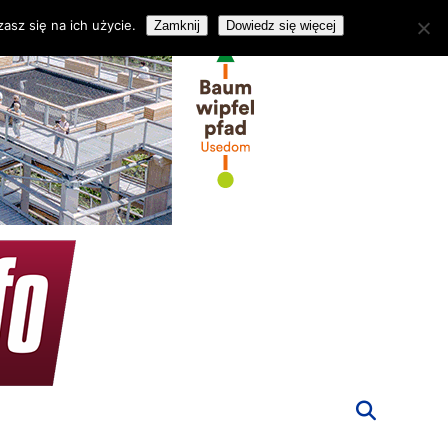
asz się na ich użycie.
Zamknij
Dowiedz się więcej