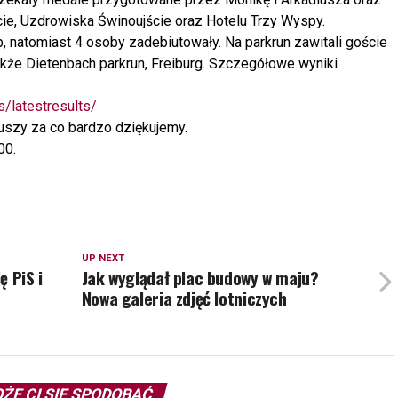
ie, Uzdrowiska Świnoujście oraz Hotelu Trzy Wyspy.
b, natomiast 4 osoby zadebiutowały. Na parkrun zawitali goście
także Dietenbach parkrun, Freiburg. Szczegółowe wyniki
s/latestresults/
iuszy za co bardzo dziękujemy.
00.
UP NEXT
ę PiS i
Jak wyglądał plac budowy w maju?
Nowa galeria zdjęć lotniczych
ŻE CI SIĘ SPODOBAĆ