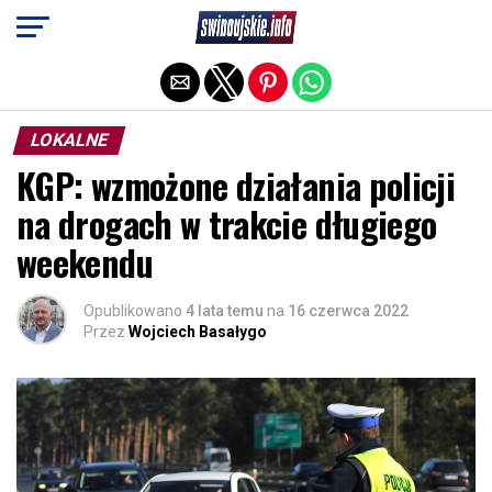
Exit mobile version
LOKALNE
KGP: wzmożone działania policji
na drogach w trakcie długiego
weekendu
Opublikowano
4 lata temu
na
16 czerwca 2022
Przez
Wojciech Basałygo