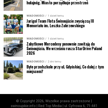
hulajnóg. Miasto porządkuje przestrzeń
WIADOMOŚCI
1 dzień temu
Jarigol Team Flota Świnoujście zwycięzcą III
Memoriału im. Leszka Zakrzewskiego
WIADOMOŚCI
1 dzień temu
Zabytkowe Mercedesy ponownie zawitają do
Świnoujścia. We wrześniu rusza StarDrive Poland
2026
WIADOMOŚCI
2 dni temu
Byłe przedszkole przy ul. Gdyńskiej. Co dalej z tym
miejscem?
© Copyright 2026, Wszelkie prawa zastrzeżone |
swinoujskie.info | Red Top Media | ul. Cyfrowa 6, 71-441