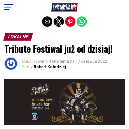
Exit mobile version
LOKALNE
Tribute Festiwal już od dzisiaj!
Opublikowano
4 lata temu
na
17 czerwca 2022
Przez
Robert Kołodziej