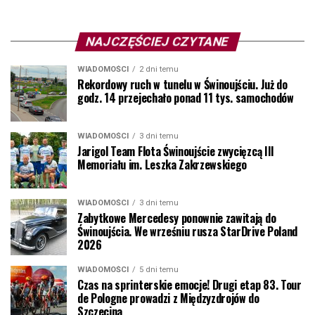
NAJCZĘŚCIEJ CZYTANE
WIADOMOŚCI
2 dni temu
Rekordowy ruch w tunelu w Świnoujściu. Już do
godz. 14 przejechało ponad 11 tys. samochodów
WIADOMOŚCI
3 dni temu
Jarigol Team Flota Świnoujście zwycięzcą III
Memoriału im. Leszka Zakrzewskiego
WIADOMOŚCI
3 dni temu
Zabytkowe Mercedesy ponownie zawitają do
Świnoujścia. We wrześniu rusza StarDrive Poland
2026
WIADOMOŚCI
5 dni temu
Czas na sprinterskie emocje! Drugi etap 83. Tour
de Pologne prowadzi z Międzyzdrojów do
Szczecina